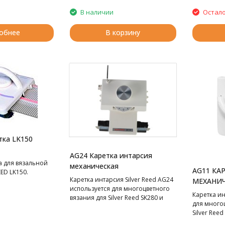
машинам 5 класса Silver Reed
SK280 и Silver Reed SK840.
В наличии
Остало
обнее
В корзину
тка LK150
AG24 Каретка интарсия
а для вязальной
механическая
AG11 КА
ED LK150.
Каретка интарсия Silver Reed AG24
МЕХАНИЧ
используется для многоцветного
Каретка и
вязания для Silver Reed SK280 и
для много
SK840.
Silver Reed