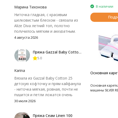
В наличии
Марина Тихонова
Ниточка гладкая, с красивым
Подр
шелковистым блеском - связала из
Alize Diva летний топ, полотно
получилось мягким и аккуратным.
Петли хорошо видны, вяжется
4 августа 2026
довольно быстро, после стирки
форма не поплыла. Единственный
Пряжа Gazzal Baby Cotton 25
нюанс - пряжа немного скользит и
5.0
иногда расслаивается, пришлось
привыкнуть к ней и подобрать
крючок поудобнее.
Karina
Основная каре
Вязала из Gazzal Baby Cotton 25
детскую кофточку и прям кайфанула
Основная каретк
- ниточка мягкая, ровная, почти не
машины SILVER RE
пушится и петли ложатся очень
аккуратно. После стирки полотно
30 июля 2026
осталось приятным и форму не
потеряло, цвет тоже не стал
Пряжа Сеам Linen 100
тусклее. Единственный нюанс -