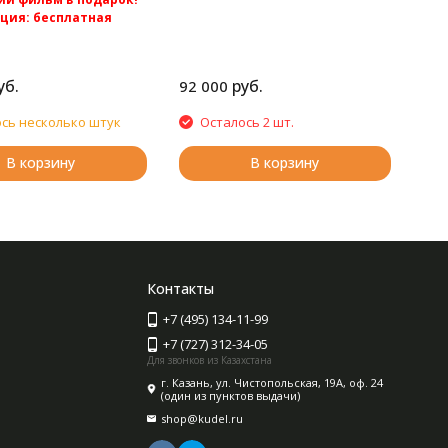
Компьютерная вязальная машина
кция: бесплатная
5 класса Silver Reed SK840
по России.
рная перфокартная
машина Silver Reed
уб.
руб.
92 000
сь несколько штук
Осталось 2 шт.
В корзину
В корзину
Контакты
+7 (495) 134-11-99
+7 (727) 312-34-05
Для звонков из Казахстана
г. Казань, ул. Чистопольская, 19А, оф. 24
(один из пунктов выдачи)
shop@kudel.ru