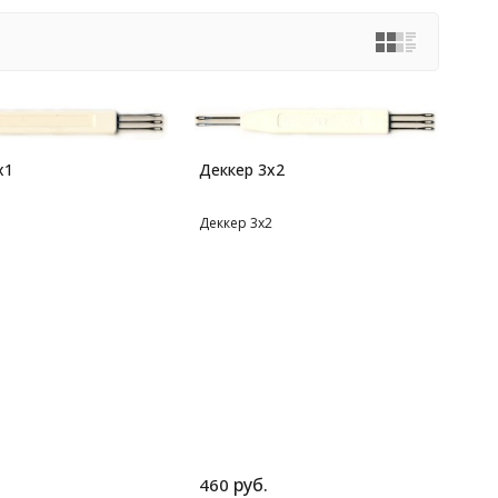
х1
Деккер 3х2
1
Деккер 3х2
руб.
460