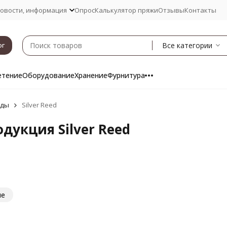
овости, информация
Опрос
Калькулятор пряжи
Отзывы
Контакты
Все категории
ог
етение
Оборудование
Хранение
Фурнитура
нды
Silver Reed
дукция Silver Reed
ие