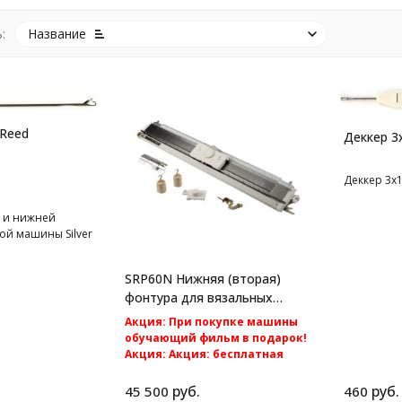
:
Название
 Reed
Деккер 3
Деккер 3х
й и нижней
ой машины Silver
SRP60N Нижняя (вторая)
фонтура для вязальных
машин Silver Reed
Акция: При покупке машины
обучающий фильм в подарок!
Акция: Акция: бесплатная
доставка по России.
Вторая фонтура к вязальным
руб.
руб.
45 500
460