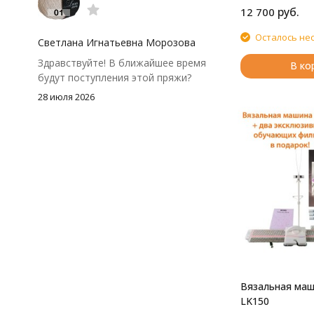
руб.
моточки маленькие, расход лучше
12 700
посчитать заранее, а то мне одного
Осталось не
чуть-чуть не хватило))
Светлана Игнатьевна Морозова
Здравствуйте! В ближайшее время
В ко
будут поступления этой пряжи?
28 июля 2026
Вязальная маши
LK150