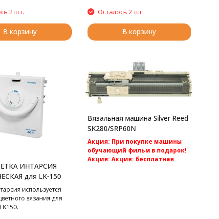
сь 2 шт.
Осталось 2 шт.
В корзину
В корзину
Вязальная машина Silver Reed
SK280/SRP60N
Акция: При покупке машины
обучающий фильм в подарок!
Акция: Акция: бесплатная
РЕТКА ИНТАРСИЯ
доставка по России.
ЕСКАЯ для LK-150
Silver Reed SK280/SRP60N -cамая
популярная перфокарточная 2
нтарсия используется
фонтурная вязальная машина 5
цветного вязания для
класса.
 LK150.