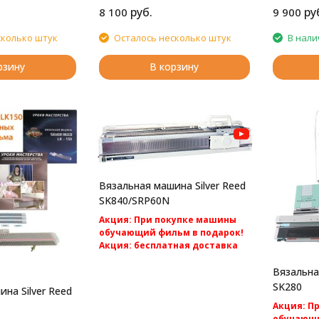
руб.
ру
8 100
9 900
сколько штук
Осталось несколько штук
В нали
рзину
В корзину
Вязальная машина Silver Reed
SK840/SRP60N
Акция: При покупке машины
обучающий фильм в подарок!
Акция: бесплатная доставка
по России.
Вязальна
Silver Reed SK840/SRP60N -
компьютерная 2 фонтурная
SK280
на Silver Reed
вязальная машина 5 класса.
Акция: П
обучающи