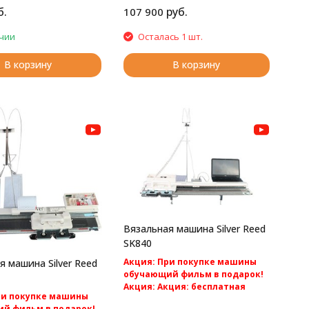
б.
руб.
107 900
чии
Осталась 1 шт.
В корзину
В корзину
Вязальная машина Silver Reed
SK840
Акция: При покупке машины
я машина Silver Reed
обучающий фильм в подарок!
Акция: Акция: бесплатная
ри покупке машины
доставка по России.
й фильм в подарок!