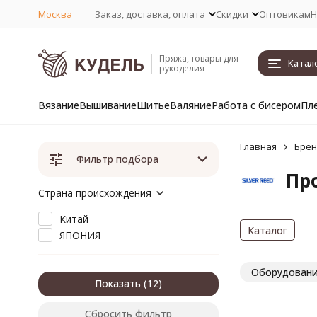
Москва
Заказ, доставка, оплата
Скидки
Оптовикам
Н
Пряжа, товары для
Катал
рукоделия
Вязание
Вышивание
Шитье
Валяние
Работа с бисером
Пл
Главная
Бре
Фильтр подбора
Про
Страна происхождения
Китай
Каталог
ЯПОНИЯ
Оборудован
Показать
Сбросить фильтр