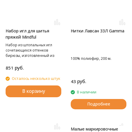
Набор игл для шитья
Нитки Лавсан 33Л Gamma
пряжей Mindful
Набор из штопальных игл
сочетающихся оттенков
бирюзы, изготовленный из
100% полиэфир, 200 м.
высокоплотной
ламинированной древесины.
руб.
851
В комплекте 2 маленьких и две
больших иглы, что покрывает
Осталось несколько штук
руб.
43
все потребности в шитье.
Упакован в многоразовый
В корзину
В наличии
деревянный футляр
цилиндрической формы, на
который нанесен узор из
Подробнее
цветочных мотивов.
Малые маркировочные