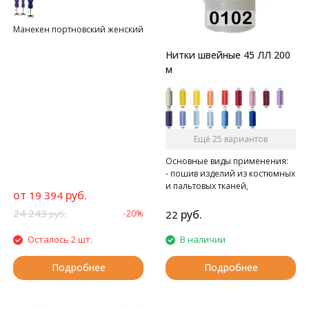
Манекен портновский женский
Нитки швейные 45 ЛЛ 200
м
Ещё 25 вариантов
Основные виды применения:
- пошив изделий из костюмных
и пальтовых тканей,
от
руб.
19 394
спецодежды
- при швейно-клеевом
24 243
руб.
-20%
22
руб.
скреплении книг в типографии
Осталось 2 шт.
В наличии
Подробнее
Подробнее