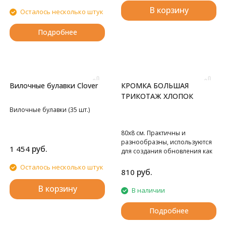
самовдеваемые -12 шт,
В корзину
Осталось несколько штук
подушечка для игл- 1 шт,
кусачки для ногтей,
вспарыватель - 1 шт,
Подробнее
металлический наперсток - 2
шт, сантиметр - 1 шт, ножницы
- 1 шт, иглы в шприце-5 шт,
пинцет-1 шт, карандаш - 1 шт,
крючок №3,5 мм, булавки
Вилочные булавки Clover
КРОМКА БОЛЬШАЯ
английские – 5 шт, набор с
пуговицами.
ТРИКОТАЖ ХЛОПОК
Вилочные булавки (35 шт.)
80х8 см. Практичны и
разнообразны, используются
руб.
1 454
для создания обновления как
летней, так и зимней одежды.
Осталось несколько штук
80х8 см. В блистере 1 шт.
руб.
810
В корзину
В наличии
Подробнее