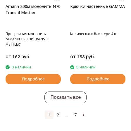
Amann 200м мононить N70
Крючки настенные GAMMA
Transfil Mettler
Прозрачная мононить
Количество в блистере 4 шт
"AMANN GROUP TRANSFIL
METTLER"
от
руб.
от
руб.
162
188
В наличии
В наличии
Подробнее
Подробнее
Показать все
1
2
...
7