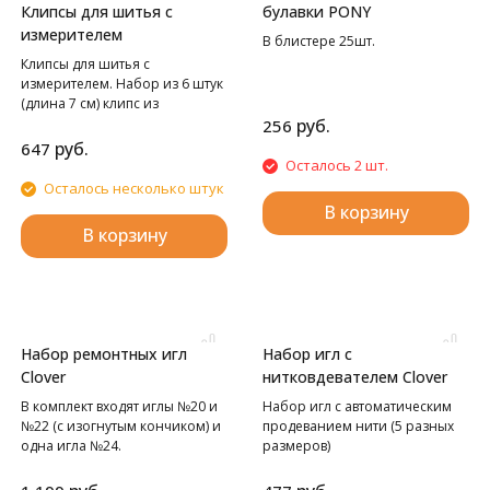
Клипсы для шитья с
булавки PONY
измерителем
В блистере 25шт.
Клипсы для шитья с
измерителем. Набор из 6 штук
(длина 7 см) клипс из
нержавеющей стали.
руб.
256
Идеально подходит для
руб.
647
подшива и обвяза одежды,
Осталось 2 шт.
штор и одеял. Широкое
Осталось несколько штук
отверстие легко скользит по
В корзину
нескольким слоям сложенной
В корзину
ткани, а плоское основание
удерживает их в нужном
положении для шитья. Легко
читаемая маркировка –
метрическая и имперская
система мер –выгравирована
Набор ремонтных игл
Набор игл с
на нержавеющей стали,
Clover
нитковдевателем Clover
защищенной от коррозии, для
длительного использования.
В комплект входят иглы №20 и
Набор игл с автоматическим
№22 (с изогнутым кончиком) и
продеванием нити (5 разных
одна игла №24.
размеров)