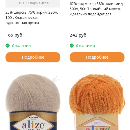
Ещё 17 вариантов
62% кид мохер 38% полиамид,
500м, 50г. Тончайший мохер.
25% шерсть, 75% акрил, 280м,
Идеально подойдет для
100г. Классическая
шалей, воздушных накидок.
однотонная пряжа
руб.
руб.
165
242
В наличии
В наличии
Подробнее
Подробнее