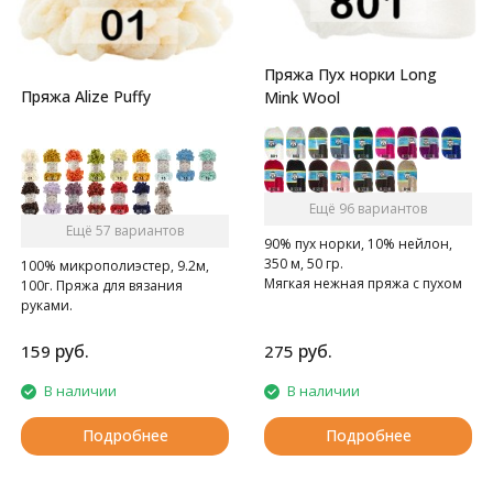
Пряжа Пух норки Long
Пряжа Alize Puffy
Mink Wool
Ещё 96 вариантов
Ещё 57 вариантов
90% пух норки, 10% нейлон,
350 м, 50 гр.
100% микрополиэстер, 9.2м,
Мягкая нежная пряжа с пухом
100г. Пряжа для вязания
норки.
руками.
руб.
руб.
159
275
В наличии
В наличии
Подробнее
Подробнее