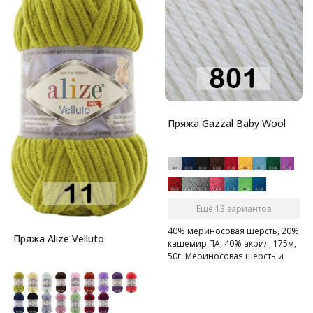
Пряжа Gazzal Baby Wool
Ещё 13 вариантов
40% мериносовая шерсть, 20%
Пряжа Alize Velluto
кашемир ПА, 40% акрил, 175м,
50г. Мериносовая шерсть и
кашемир - это превосходное
сочетание для пряжи на
осенне-зимний сезон!