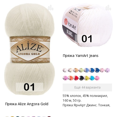
Пряжа YarnArt Jeans
Ещё 44 варианта
55% хлопок, 45% полиакрил,
160 м, 50 гр.
Пряжа Alize Angora Gold
Пряжа ЯрнАрт Джинс. Тонкая,
мягкая, слегка бархатистая
нитка. Очень приятная на