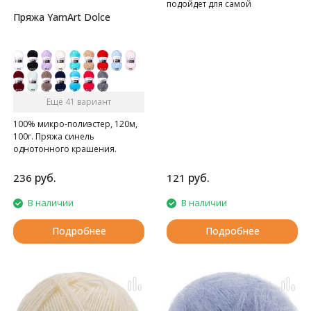
подойдет для самой
чувствительной кожи
Пряжа YarnArt Dolce
Ещё 41 вариант
100% микро-полиэстер, 120м,
100г. Пряжа синель
однотонного крашения.
руб.
руб.
236
121
В наличии
В наличии
Подробнее
Подробнее