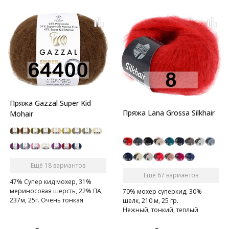
Пряжа Gazzal Super Kid
Пряжа Lana Grossa Silkhair
Mohair
Ещё 18 вариантов
Ещё 67 вариантов
47% Супер кид мохер, 31%
мериносовая шерсть, 22% ПА,
70% мохер суперкид, 30%
237м, 25г. Очень тонкая
шелк, 210 м, 25 гр.
нежная мохеровая ниточка.
Нежный, тонкий, теплый
суперкидмохер.