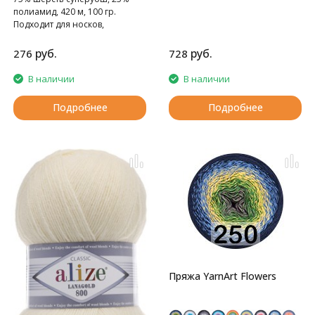
полиамид, 420 м, 100 гр.
Подходит для носков,
домашних тапочек, шарфов,
шапок и т.д.
руб.
руб.
276
728
В наличии
В наличии
Подробнее
Подробнее
Пряжа YarnArt Flowers