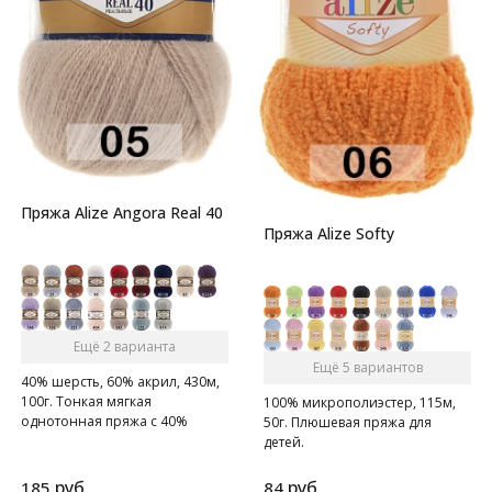
Пряжа Alize Angora Real 40
Пряжа Alize Softy
Ещё 2 варианта
Ещё 5 вариантов
40% шерсть, 60% акрил, 430м,
100г. Тонкая мягкая
100% микрополиэстер, 115м,
однотонная пряжа с 40%
50г. Плюшевая пряжа для
содержанием шерсти.
детей.
руб.
руб.
185
84