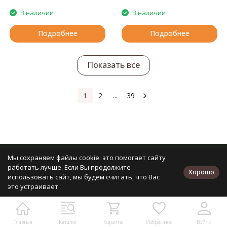
В наличии
В наличии
Подробнее
Подробнее
Показать все
1
2
...
39
Мы сохраняем файлы cookie: это помогает сайту
2008-2026 © Кудель — Интернет-гипермаркет пряжи
работать лучше. Если Вы продолжите
Хорошо
использовать сайт, мы будем считать, что Вас
это устраивает.
+7 (495) 134-11-99
+7 (727) 312-34-05
Главная
Каталог
Корзина
Избранное
Войти