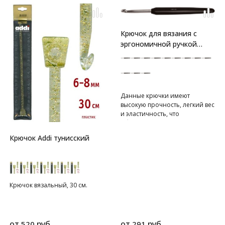
Крючок для вязания с
эргономичной ручкой
"Basix Aluminum"
серебристый/черный
Данные крючки имеют
высокую прочность, легкий вес
и эластичность, что
обеспечивает комфорт для рук
и равномерное
Крючок Addi тунисский
формирование петли.
Крючок вязальный, 30 см.
от
руб.
от
руб.
520
291