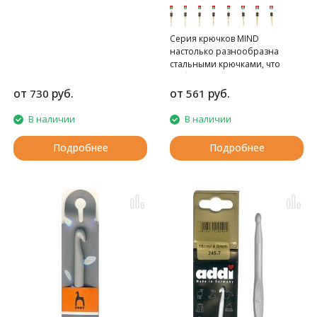
Tulip
Серия крючков MIND
настолько разнообразна
стальными крючками, что
любая вязальщица сможет
подобрать себе нужный
от
руб.
от
руб.
730
561
вариант.
В наличии
В наличии
Подробнее
Подробнее