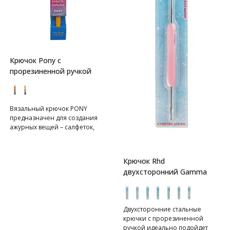
Крючок Pony с
прорезиненной ручкой
Вязальный крючок PONY
предназначен для создания
ажурных вещей – салфеток,
шалей, кардиганов и др.
Изготовлен из алюминия по
оригинальной технологии,
Крючок Rhd
поэтому крючок легкий на вес,
двухсторонний Gamma
не гнется и очень гладкий, при
этом светлая шерстяная пряжа
от соприкосновения с ним не
темнеет. Подходит для работы
Двухсторонние стальные
с вискозой, шелком, мохером
крючки с прорезиненной
и другими скользкими
ручкой идеально подойдет
материалами – петли при