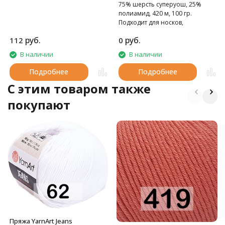
75% шерсть суперуош, 25%
полиамид, 420 м, 100 гр.
Подходит для носков,
домашних тапочек, шарфов,
руб.
руб.
112
0
шапок и т.д.
В наличии
В наличии
Подробнее
Подробнее
C этим товаром также
покупают
Пряжа YarnArt Jeans