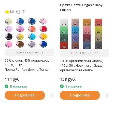
Пряжа Gazzal Organic Baby
Cotton
3.0
(2)
Ещё 29 вариантов
Ещё 11 вариантов
55% хлопок, 45% полиакрил,
100% органический хлопок,
160 м, 50 гр.
115м, 50г. Новинка от Gazzal -
Пряжа ЯрнАрт Джинс. Тонкая,
органический хлопок.
мягкая, слегка бархатистая
руб.
руб.
114
158
нитка. Очень приятная на
ощупь.
В наличии
В наличии
Подробнее
Подробнее