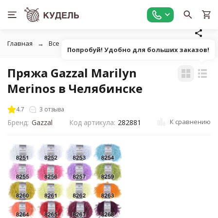
Главная
Все для вязания
Пряжа
Фасонная однотонна
Попробуй! Удобно для больших заказов!
Пряжа Gazzal Marilyn
Merinos в Челябинске
4.7
3 отзыва
К сравнению
Бренд:
Gazzal
Код артикула:
282881