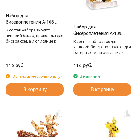
Набор для
бисероплетения А-106
Набор для
Обезьяна,
В cостав набора входит:
бисероплетения А-109
чешский бисер, проволока для
Коала,
бисера,схема и описание к
В cостав набора входит:
работе.
чешский бисер, проволока для
бисера,схема и описание к
работе.
руб.
руб.
116
116
Осталось несколько штук
В наличии
В корзину
В корзину