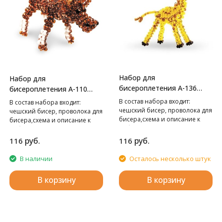
Набор для
Набор для
бисероплетения А-136
бисероплетения А-110
Жираф,
Лось,
В cостав набора входит:
В cостав набора входит:
чешский бисер, проволока для
чешский бисер, проволока для
бисера,схема и описание к
бисера,схема и описание к
работе.
работе.
руб.
руб.
116
116
В наличии
Осталось несколько штук
В корзину
В корзину