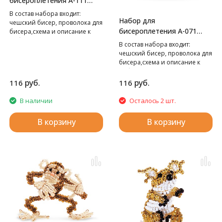
бисероплетения А-111
Морж,
В cостав набора входит:
Набор для
чешский бисер, проволока для
бисероплетения А-071
бисера,схема и описание к
работе.
Ангелок,
В cостав набора входит:
чешский бисер, проволока для
бисера,схема и описание к
работе.
руб.
руб.
116
116
В наличии
Осталось 2 шт.
В корзину
В корзину