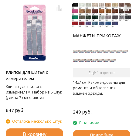
МАНЖЕТЫ ТРИКОТАЖ
Клипсы для шитья с
Ещё 1 вариант
измерителем
14х7 см. Рекомендованы для
Клипсы для шитья с
ремонта и обновления
измерителем. Набор из 6 штук
зимней одежды.
(длина 7 см) клипс из
В блистере 2 шт.
нержавеющей стали.
Идеально подходит для
руб.
647
руб.
249
подшива и обвяза одежды,
штор и одеял. Широкое
Осталось несколько штук
В наличии
отверстие легко скользит по
нескольким слоям сложенной
В корзину
Подробнее
ткани, а плоское основание