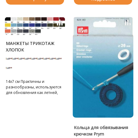
удерживает их в нужном
положении для шитья. Легко
читаемая маркировка –
метрическая и имперская
система мер –выгравирована
на нержавеющей стали,
защищенной от коррозии, для
МАНЖЕТЫ ТРИКОТАЖ
длительного использования.
ХЛОПОК
14х7 см Практичны и
разнообразны, используются
для обновления как летней,
так и зимней одежды.
В блистере 2 шт.
Кольца для обвязывания
крючком Prym