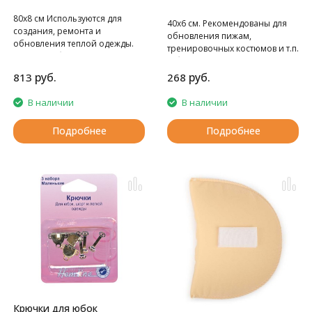
80х8 см Используются для
40х6 см. Рекомендованы для
создания, ремонта и
обновления пижам,
обновления теплой одежды.
тренировочных костюмов и т.п.
80х8 см. В блистере 1 шт.
В блистере 1 шт.
руб.
руб.
813
268
В наличии
В наличии
Подробнее
Подробнее
Крючки для юбок