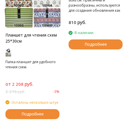
80х8 см. Практичны и
разнообразны, используются
для создания обновления как
летней, так и зимней одежды.
80х8 см. В блистере 1 шт.
руб.
810
В наличии
Планшет для чтения схем
25*30см
Подробнее
Папка-планшет для удобного
чтения схем.
от
руб.
2 208
2 276
-3%
руб.
Осталось несколько штук
Подробнее