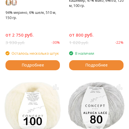
кашемир, 47% мако, 6%п/а, 120
м, 100 гр.
Премиальная пряжа с модным
94% мерино, 6% шелк, 510 м,
принтом.
150 гр.
от
руб.
от
руб.
2 750
800
3 930
1 020
-30%
-22%
руб.
руб.
Осталось несколько штук
В наличии
Подробнее
Подробнее