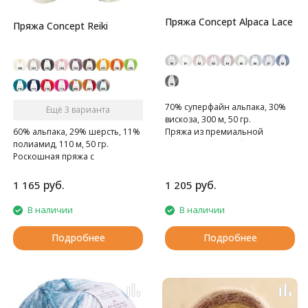
Пряжа Concept Alpaca Lace
Пряжа Concept Reiki
70% cуперфайн альпака, 30%
Ещё 3 варианта
вискоза, 300 м, 50 гр.
Пряжа из премиальной
60% альпака, 29% шерсть, 11%
альпаки с легким блеском
полиамид, 110 м, 50 гр.
вискозы
Роскошная пряжа с
супертонкой основой из
альпаки
руб.
руб.
1 165
1 205
В наличии
В наличии
Подробнее
Подробнее