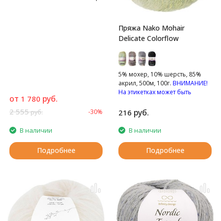
Пряжа Nako Mohair
Delicate Colorflow
5% мохер, 10% шерсть, 85%
акрил, 500м, 100г.
ВНИМАНИЕ!
На этикетках может быть
от
руб.
1 780
указан старый состав пряжи
Мягкая, пушистая пряжа с
2 555
руб.
-30%
216
руб.
мохером.
В наличии
В наличии
Подробнее
Подробнее