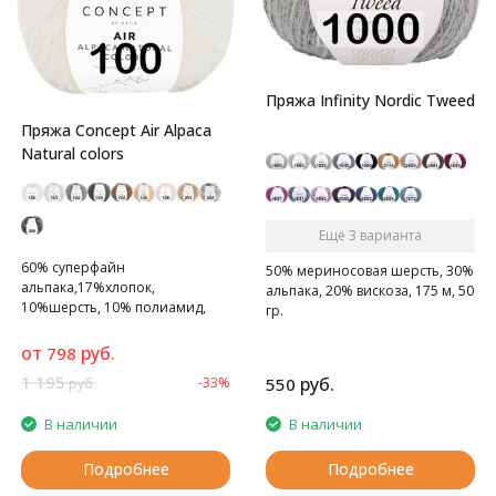
Пряжа Infinity Nordic Tweed
Пряжа Concept Air Alpaca
Natural colors
Ещё 3 варианта
60% cуперфайн
50% мериносовая шерсть, 30%
альпака,17%хлопок,
альпака, 20% вискоза, 175 м, 50
10%шерсть, 10% полиамид,
гр.
135 м, 50 гр.
Супертонкая альпака
от
руб.
798
натуральных природных
1 195
руб.
-33%
550
руб.
цветов.
В наличии
В наличии
Подробнее
Подробнее