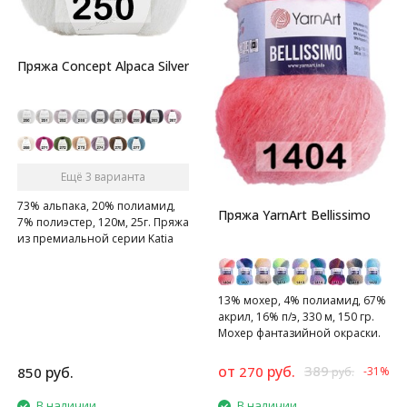
Пряжа Concept Alpaca Silver
Ещё 3 варианта
73% альпака, 20% полиамид,
Пряжа YarnArt Bellissimo
7% полиэстер, 120м, 25г. Пряжа
из премиальной серии Katia
Concept
13% мохер, 4% полиамид, 67%
акрил, 16% п/э, 330 м, 150 гр.
Мохер фантазийной окраски.
Нить пушистая и легкая.
от
руб.
389
руб.
270
850
-31%
руб.
В наличии
В наличии