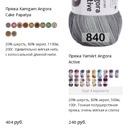
Пряжа Kamgarn Angora
Cake Papatya
20% шерсть, 80% акрил, 1100м,
200г. Удивительно мягкая нить
с колоссальной длиной нити.
Пряжа YarnArt Angora
Active
Ещё 4 варианта
20% шерсть, 80% акрил, 500м,
100г. Тонкая полушерстяная
пряжа, очень мягкая и слегка
пушистая.
руб.
руб.
404
240