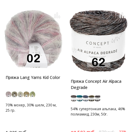
Пряжа Lang Yarns Kid Color
Пряжа Concept Air Alpaca
Degrade
70% мохер, 30% шелк, 230 м,
54% супертонкая альпака, 46%
25 гр.
полиамид, 230м, 50г.
от
руб.
870
583
-33%