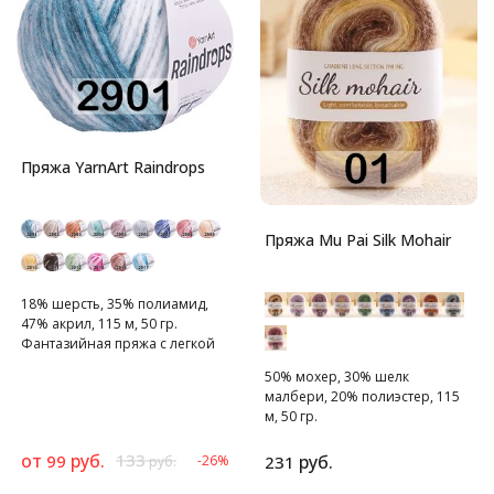
Пряжа YarnArt Raindrops
Пряжа Mu Pai Silk Mohair
18% шерсть, 35% полиамид,
47% акрил, 115 м, 50 гр.
Фантазийная пряжа с легкой
распушенностью.
50% мохер, 30% шелк
малбери, 20% полиэстер, 115
м, 50 гр.
Премиальный секционный
шёлковый мохер
от
руб.
133
99
руб.
-26%
231
руб.