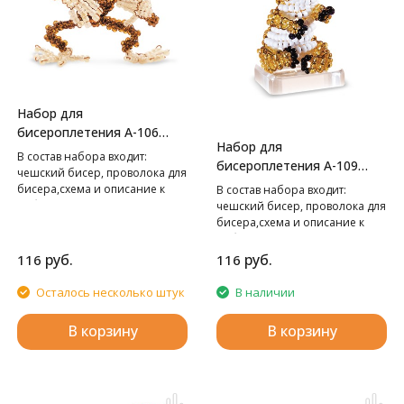
Набор для
бисероплетения А-106
Набор для
Обезьяна,
В cостав набора входит:
бисероплетения А-109
чешский бисер, проволока для
Коала,
бисера,схема и описание к
В cостав набора входит:
работе.
чешский бисер, проволока для
бисера,схема и описание к
работе.
руб.
руб.
116
116
Осталось несколько штук
В наличии
В корзину
В корзину