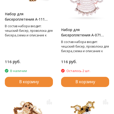
Набор для
бисероплетения А-111
Морж,
В cостав набора входит:
Набор для
чешский бисер, проволока для
бисероплетения А-071
бисера,схема и описание к
работе.
Ангелок,
В cостав набора входит:
чешский бисер, проволока для
бисера,схема и описание к
работе.
руб.
руб.
116
116
В наличии
Осталось 2 шт.
В корзину
В корзину