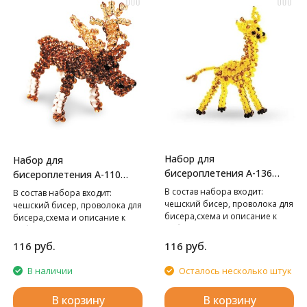
Набор для
Набор для
бисероплетения А-136
бисероплетения А-110
Жираф,
Лось,
В cостав набора входит:
В cостав набора входит:
чешский бисер, проволока для
чешский бисер, проволока для
бисера,схема и описание к
бисера,схема и описание к
работе.
работе.
руб.
руб.
116
116
В наличии
Осталось несколько штук
В корзину
В корзину