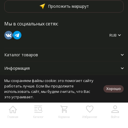
Проложить маршрут
Мы в социальных сетях:
RUB
Каталог товаров
Информация
Мы сохраняем файлы cookie: это помогает сайту
Прочее
работать лучше. Если Вы продолжите
Хорошо
использовать сайт, мы будем считать, что Вас
это устраивает.
Политика персональных данных
Карта сайта
Разработано в
bodysite.ru
Главная
Каталог
Корзина
Избранное
Войти