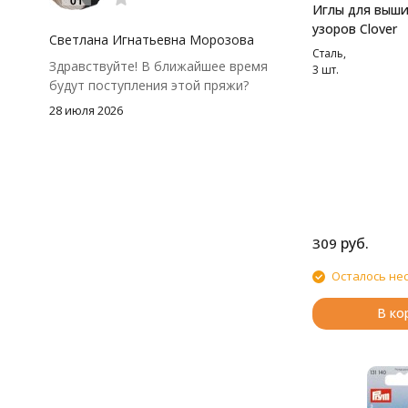
Иглы для выши
посчитать заранее, а то мне одного
узоров Clover
чуть-чуть не хватило))
Светлана Игнатьевна Морозова
Сталь,
Здравствуйте! В ближайшее время
3 шт.
будут поступления этой пряжи?
28 июля 2026
руб.
309
Осталось не
В ко