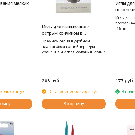
вания мелких
Иглы для
позолоче
Clover
Иглы для 
позолочен
Иглы для вышивания с
(16 шт)
острым кончиком в
пластиковом контейнере
Премиум серия в удобном
пластиковом контейнере для
хранения и использования. Иглы с
тщательно отполированным и
позолоченным ушком для легкой
заправки нити. Безупречное
качество шитья - нить не
перетирается ушком и не рвется.
руб.
руб.
203
177
Вышивальные иглы с острым
кончиком и удлиненным ушком
сколько штук
Осталось несколько штук
В нали
предназначены для вышивания
мулине, тонкой шерстью в технике
рзину
В корзину
гладь. Имеют удлиненное ушко
для более легкого продевания
нити. По 2 иглы 3/ 5/9/4 и 7
размера.