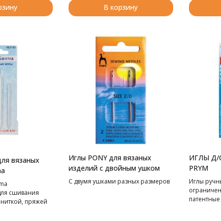
рзину
В корзину
Иглы PONY для вязаных
ИГЛЫ Д
для вязаных
изделий с двойным ушком
PRYM
ma
С двумя ушками разных размеров
Иглы ручн
mma
ограничен
для сшивания
патентные
 ниткой, пряжей
 Специальное
чивает хорошее