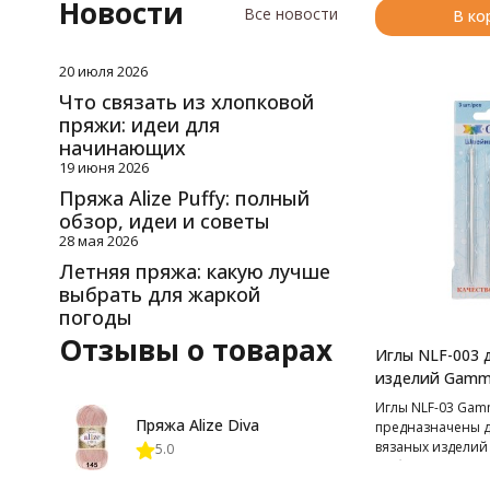
Новости
Все новости
В ко
20 июля 2026
Что связать из хлопковой
пряжи: идеи для
начинающих
19 июня 2026
Пряжа Alize Puffy: полный
обзор, идеи и советы
28 мая 2026
Летняя пряжа: какую лучше
выбрать для жаркой
погоды
Отзывы о товарах
Иглы NLF-003 
изделий Gam
Иглы NLF-03 Ga
Пряжа Alize Diva
предназначены 
вязаных изделий
5.0
любой толщины.
покрытие обеспе