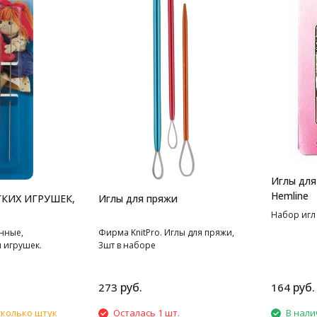
Иглы для
Hemline
КИХ ИГРУШЕК,
Иглы для пряжи
Набор игл
нные,
Фирма KnitPro. Иглы для пряжи,
 игрушек.
3шт в наборе
руб.
руб.
273
164
сколько штук
Осталась 1 шт.
В нали