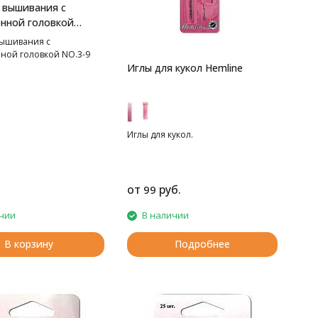
 вышивания с
нной головкой
вышивания с
ной головкой NO.3-9
Иглы для кукол Hemline
Иглы для кукол.
от
руб.
99
чии
В наличии
В корзину
Подробнее