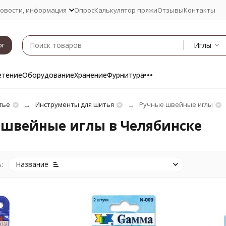
овости, информация
Опрос
Калькулятор пряжи
Отзывы
Контакты
Иглы
ог
етение
Оборудование
Хранение
Фурнитура
тье
Инструменты для шитья
Ручные швейные иглы
 швейные иглы в Челябинске
:
Название