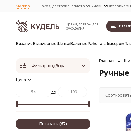
Москва
Заказ, доставка, оплата
Скидки
Оптовикам
Н
Пряжа, товары для
Катал
рукоделия
Вязание
Вышивание
Шитье
Валяние
Работа с бисером
Пл
Главная
Ши
Фильтр подбора
Ручные
Цена
до
Сортировать
Показать