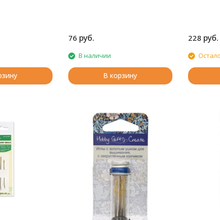
. Широкое ушко
о вдевать нить
 Иглы безопасные
за счет
руб.
руб.
76
228
нчика.
 9.2, 10.9 см.
В наличии
Остало
рзину
В корзину