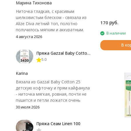
Марина Тихонова
скольжение нити
позволяет легког
Ниточка гладкая, с красивым
любой толщины.
шелковистым блеском - связала из
в использовании 
руб.
170
Alize Diva летний топ, полотно
закругленного ко
получилось мягким и аккуратным.
В набор входят: 8,
В наличии
Петли хорошо видны, вяжется
4 августа 2026
довольно быстро, после стирки
В ко
форма не поплыла. Единственный
Пряжа Gazzal Baby Cotton 25
нюанс - пряжа немного скользит и
5.0
иногда расслаивается, пришлось
привыкнуть к ней и подобрать
крючок поудобнее.
Karina
Вязала из Gazzal Baby Cotton 25
детскую кофточку и прям кайфанула
- ниточка мягкая, ровная, почти не
пушится и петли ложатся очень
аккуратно. После стирки полотно
30 июля 2026
осталось приятным и форму не
потеряло, цвет тоже не стал
Пряжа Сеам Linen 100
тусклее. Единственный нюанс -
моточки маленькие, расход лучше