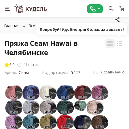
Главная
Все для вязания
Пряжа
Классическая однот
Попробуй! Удобно для больших заказов!
Пряжа Сеам Hawai в
Челябинске
5.0
41 отзыв
К сравнению
Бренд:
Сеам
Код артикула:
5427