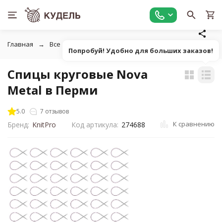
Главная
Все для вязания
Инструменты для вязания
К
Попробуй! Удобно для больших заказов!
Спицы круговые Nova
Metal в Перми
5.0
7 отзывов
К сравнению
Бренд:
KnitPro
Код артикула:
274688