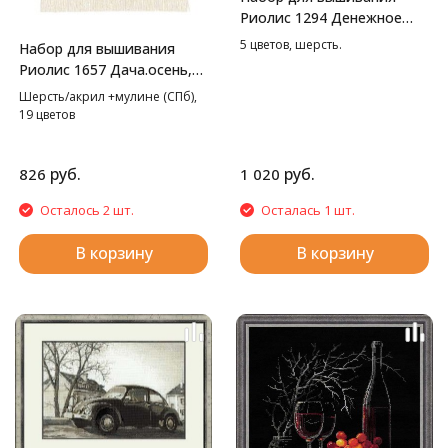
Риолис 1294 Денежное
дерево, 21*30 см
5 цветов, шерсть.
Набор для вышивания
Риолис 1657 Дача.осень,
20*30 см
Шерсть/акрил +мулине (СПб),
19 цветов
руб.
руб.
826
1 020
Осталось 2 шт.
Осталась 1 шт.
В корзину
В корзину