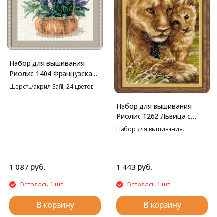
Набор для вышивания
Риолис 1404 Французская
лаванда, 25*25 см
Шерсть/акрил Safil, 24 цветов.
Набор для вышивания
Риолис 1262 Львица с
львенком, 22*38 см
Набор для вышивания.
руб.
руб.
1 087
1 443
Осталась 1 шт.
Осталась 1 шт.
В корзину
В корзину