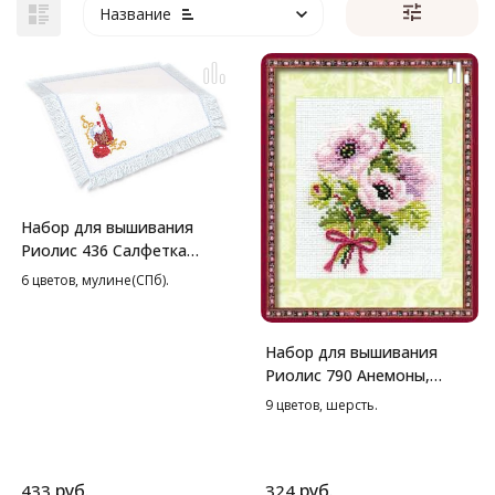
Название
Набор для вышивания
Риолис 436 Салфетка
Пасхальный набор, 27*27
6 цветов, мулине(СПб).
см
Набор для вышивания
Риолис 790 Анемоны,
13*16 см
9 цветов, шерсть.
руб.
руб.
433
324