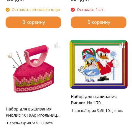
Осталось несколько штук
Осталась 1 шт.
В корзину
В корзину
Набор для вышивания
Риолис Нв-170
Набор для вышивания
Новогодний маскарад,
Шерсть/акрил Safil, 10 цветов.
Риолис 1619Ас Игольница
18*15 см
Утюжок, 5,5*3,5*5 см
Шерсть/акрил Safil, 3 цвета.