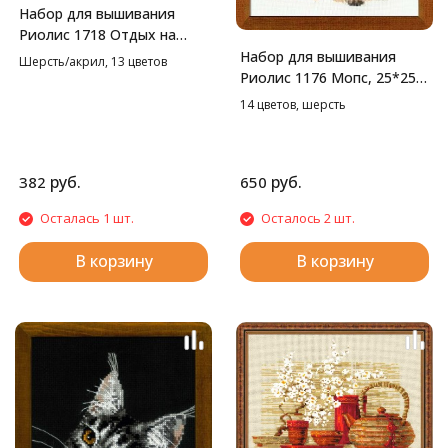
Набор для вышивания
Риолис 1718 Отдых на
траве, 24*18 см
Набор для вышивания
Шерсть/акрил, 13 цветов
Риолис 1176 Мопс, 25*25
см
14 цветов, шерсть
руб.
руб.
382
650
Осталась 1 шт.
Осталось 2 шт.
В корзину
В корзину