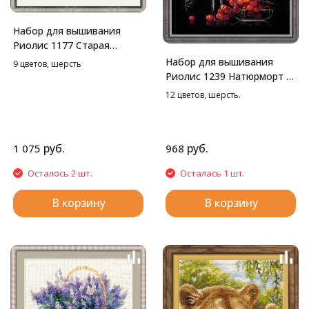
Набор для вышивания
Риолис 1177 Старая
фотография. Жук, 38*26
Набор для вышивания
9 цветов, шерсть
см
Риолис 1239 Натюрморт с
красным вином, 30*30 см
12 цветов, шерсть.
руб.
руб.
1 075
968
Осталось 2 шт.
Осталась 1 шт.
В корзину
В корзину