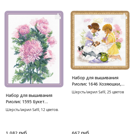
Набор для вышивания
Риолис 1646 Хозяюшки,
30*30 см
Шерсть/акрил Safil, 25 цветов
Набор для вышивания
Риолис 1595 Букет
хризантем, 30*40 см
Шерсть/акрил Safil, 12 цветов.
руб.
руб.
1 082
667