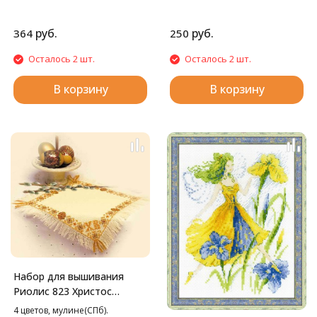
руб.
руб.
364
250
Осталось 2 шт.
Осталось 2 шт.
В корзину
В корзину
Набор для вышивания
Риолис 823 Христос
Воскресе Салфетка, 26*26
4 цветов, мулине(СПб).