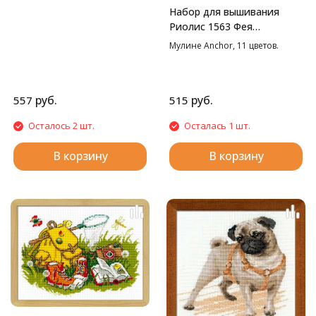
см
Набор для вышивания
Риолис 1563 Фея
солнечного дня, 15*20 см
Мулине Anchor, 11 цветов.
руб.
руб.
557
515
Осталось 2 шт.
Осталась 1 шт.
В корзину
В корзину