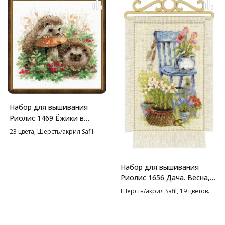
Набор для вышивания
Риолис 1469 Ёжики в
бруснике, 25*25 см
23 цвета, Шерсть/акрил Safil.
Набор для вышивания
Риолис 1656 Дача. Весна,
20*30 см
Шерсть/акрил Safil, 19 цветов.