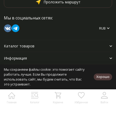
Проложить маршрут
Мы в социальных сетях:
RUB
Каталог товаров
Информация
Мы сохраняем файлы cookie: это помогает сайту
Прочее
работать лучше. Если Вы продолжите
Хорошо
использовать сайт, мы будем считать, что Вас
это устраивает.
Политика персональных данных
Карта сайта
Разработано в
bodysite.ru
Главная
Каталог
Корзина
Избранное
Войти