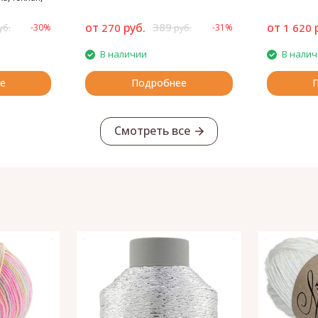
ся
от
руб.
389
от
270
1 620
-30%
-31%
уб.
руб.
В наличии
В нали
е
Подробнее
Смотреть все