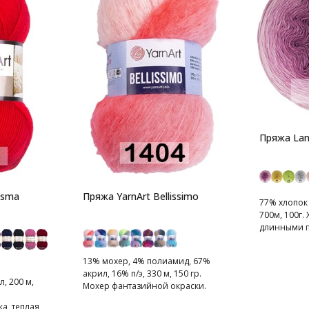
Пряжа Lan
isma
Пряжа YarnArt Bellissimo
77% хлопок
700м, 100г.
длинными п
13% мохер, 4% полиамид, 67%
акрил, 16% п/э, 330 м, 150 гр.
, 200 м,
Мохер фантазийной окраски.
Нить пушистая и легкая.
, теплая,