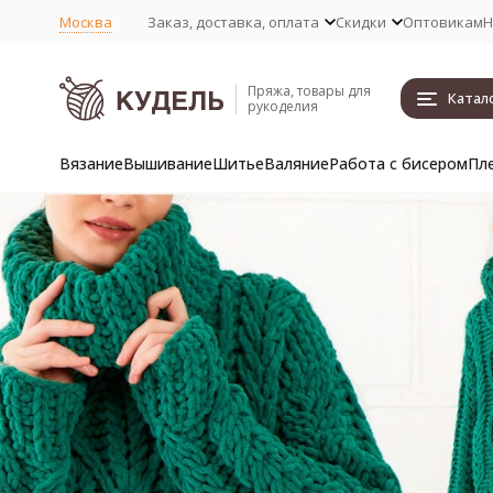
Москва
Заказ, доставка, оплата
Скидки
Оптовикам
Н
Пряжа, товары для
Катал
рукоделия
Вязание
Вышивание
Шитье
Валяние
Работа с бисером
Пл