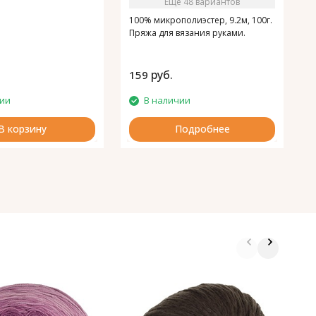
Ещё 48 вариантов
100% микрополиэстер, 9.2м, 100г.
Пряжа для вязания руками.
руб.
159
1
чии
В наличии
В корзину
Подробнее