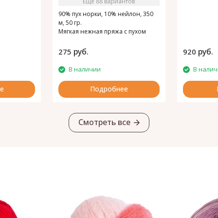
Ещё 88 вариантов
90% пух норки, 10% нейлон, 350
м, 50 гр.
Мягкая нежная пряжа с пухом
норки.
руб.
руб.
275
920
В наличии
В нали
е
Подробнее
Смотреть все