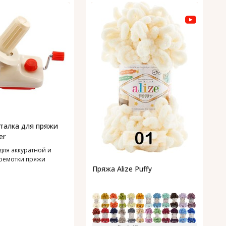
П
1
П
талка для пряжи
er
для аккуратной и
ремотки пряжи
Пряжа Alize Puffy