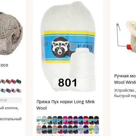
Coco
Ручная мо
Wool Wind
Устройство 
быстрой пе
нтов
Пряжа Пух норки Long Mink
Wool
й хлопок,
зоопальный