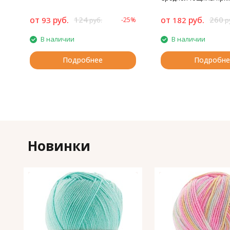
плотная, не скатывает
от
руб.
124
от
руб.
260
93
182
-25%
руб.
р
В наличии
В наличии
Подробнее
Подробне
Новинки