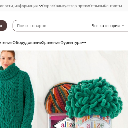
овости, информация
Опрос
Калькулятор пряжи
Отзывы
Контакты
Все категории
ог
етение
Оборудование
Хранение
Фурнитура