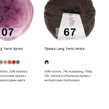
П
1
Д
к
g Yarns Ayumi
Пряжа Lang Yarns Amira
 Мако, 23% нейлон,
93% хлопок, 7% полиамид, 100м,
 Хлопковая пряжа с
50г. Легкая и объемная пряжа с
ереходами цвета
интересным плетением.
Классические сдержанные цвета.