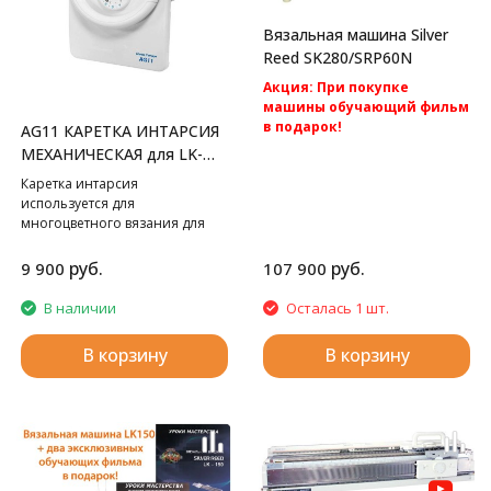
Вязальная машина Silver
Reed SK280/SRP60N
Акция: При покупке
машины обучающий фильм
в подарок!
AG11 КАРЕТКА ИНТАРСИЯ
Акция: Акция: бесплатная
МЕХАНИЧЕСКАЯ для LK-
доставка по России.
150
Каретка интарсия
Silver Reed SK280/SRP60N -cамая
используется для
популярная перфокарточная 2
многоцветного вязания для
фонтурная вязальная машина
Silver Reed LK150.
5 класса.
руб.
руб.
9 900
107 900
В наличии
Осталась 1 шт.
В корзину
В корзину