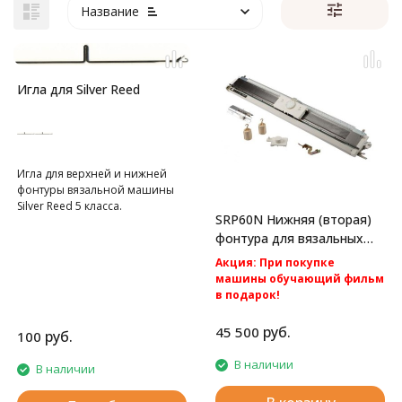
Название
Игла для Silver Reed
Игла для верхней и нижней
фонтуры вязальной машины
Silver Reed 5 класса.
SRP60N Нижняя (вторая)
фонтура для вязальных
машин Silver Reed
Акция: При покупке
машины обучающий фильм
в подарок!
Акция: Акция: бесплатная
доставка по России.
руб.
45 500
руб.
100
Вторая фонтура к вязальным
машинам 5 класса Silver Reed
В наличии
В наличии
SK280 и Silver Reed SK840.