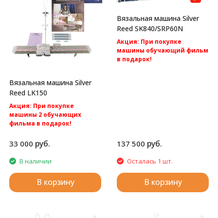
Вязальная машина Silver
Reed SK840/SRP60N
Акция: При покупке
машины обучающий фильм
в подарок!
Акция: бесплатная
доставка по России.
Вязальная машина Silver
Silver Reed SK840/SRP60N -
Reed LK150
компьютерная 2 фонтурная
вязальная машина 5 класса.
Акция: При покупке
машины 2 обучающих
фильма в подарок!
Акция: БЕСПЛАТНАЯ
доставка по России.
руб.
руб.
33 000
137 500
Silver Reed LK150
Однофонтурная вязальная
В наличии
Осталась 1 шт.
машина 4 класса.
В корзину
В корзину