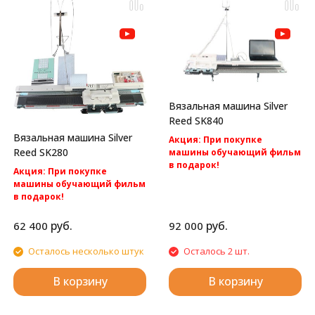
Вязальная машина Silver
Reed SK840
Вязальная машина Silver
Акция: При покупке
Reed SK280
машины обучающий фильм
в подарок!
Акция: При покупке
Акция: Акция: бесплатная
машины обучающий фильм
доставка по России.
в подарок!
Компьютерная вязальная
Акция: Акция: бесплатная
машина 5 класса Silver Reed
доставка по России.
руб.
руб.
62 400
92 000
SK840
Однофонтурная перфокартная
вязальная машина Silver Reed
Осталось несколько штук
Осталось 2 шт.
SK280
В корзину
В корзину