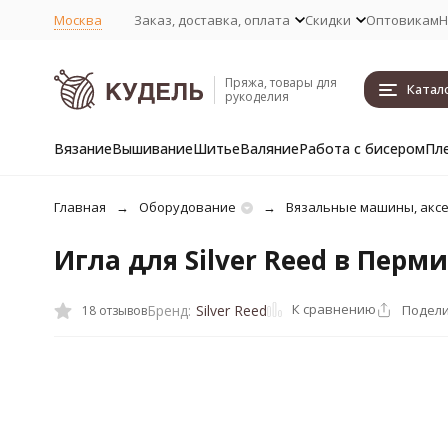
Москва
Заказ, доставка, оплата
Скидки
Оптовикам
Н
Пряжа, товары для
Катал
рукоделия
Вязание
Вышивание
Шитье
Валяние
Работа с бисером
Пл
Главная
Оборудование
Вязальные машины, акс
Игла для Silver Reed в Перми
К сравнению
Подели
Бренд:
Silver Reed
18 отзывов