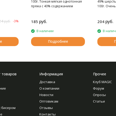
100г. Тонкая мягкая однотонная
49% шерсть,
пряжа с 40% содержанием
100г. Очень
шерсти.
24
руб.
руб.
-3%
185
204
руб.
В наличии
В нали
е
Подробнее
г товаров
Информация
Прочее
Доставка
Клуб MAGIC
ние
О компании
Форум
Новости
Опросы
Оптовикам
Статьи
с бисером
Отзывы
ие
Контакты