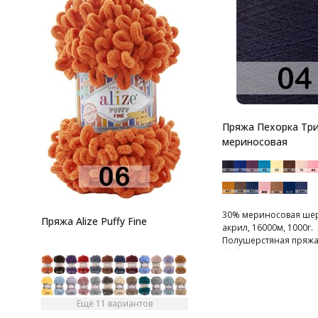
Пряжа Пехорка Тр
мериносовая
30% мериносовая шер
Пряжа Alize Puffy Fine
акрил, 16000м, 1000г.
Полушерстяная пряжа 
бобины от 800 до 1200
Ещё 11 вариантов