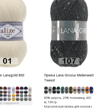
П
1
П
e Lanagold 800
Пряжа Lana Grossa Meilenweit
Tweed
80% шерсть, 20% полиамид, 420
м, 100 гр.
ё 3 варианта
Классическая пряжа для носков с