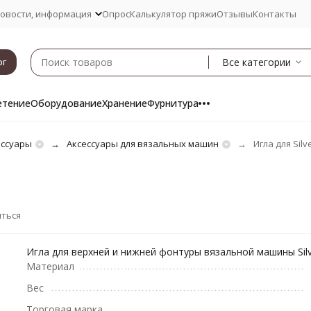
овости, информация
Опрос
Калькулятор пряжи
Отзывы
Контакты
Все категории
ог
етение
Оборудование
Хранение
Фурнитура
ессуары
Аксессуары для вязальных машин
Игла для Silv
ться
Игла для верхней и нижней фонтуры вязальной машины Silve
Материал
Вес
Торговая марка