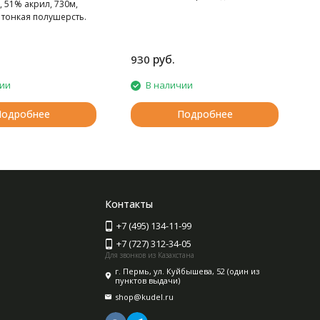
 51% акрил, 730м,
эффектом твида
 тонкая полушерсть.
руб.
930
2
чии
В наличии
Подробнее
Подробнее
Контакты
+7 (495) 134-11-99
+7 (727) 312-34-05
Для звонков из Казахстана
г. Пермь, ул. Куйбышева, 52 (один из
пунктов выдачи)
shop@kudel.ru