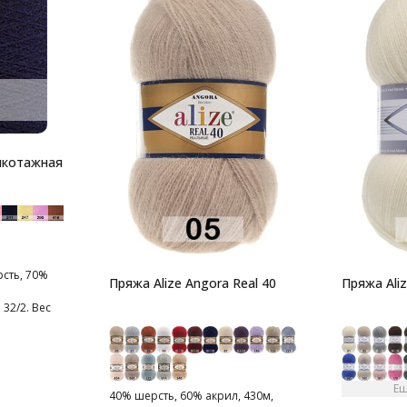
икотажная
сть, 70%
Пряжа Alize Angora Real 40
Пряжа Aliz
32/2. Вес
 гр.
Ещ
40% шерсть, 60% акрил, 430м,