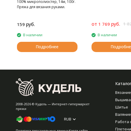
100% микрополиэстер, 14м, 100г.
Пряжа для вязания руками.
от
руб.
1 8
руб.
1 769
159
В наличии
В наличии
Подробнее
Подробне
Катало
Вязание
Вышива
2008-2026 © Кудель — Интернет-гипермаркет
Шитье
пряжи
Валяние
RUB
Работа 
Плетен
Политика персональных данных
Карта сайта