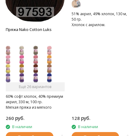
51% акрил, 49% хлопок, 130 м,
50 гр.
Хлопок с акрилом.
Пряжа Nako Cotton Luks
Ещё 26 вариантов
60% софт хлопок, 40% премиум
акрил, 330 м, 100 гр.
Мягкая пряжа из мягкого
хлопка с премиальным
руб.
руб.
260
128
акрилом
В наличии
В наличии