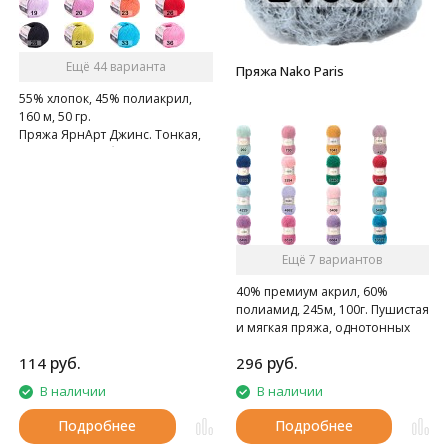
Ещё 44 варианта
Пряжа Nako Paris
55% хлопок, 45% полиакрил,
160 м, 50 гр.
Пряжа ЯрнАрт Джинс. Тонкая,
мягкая, слегка бархатистая
нитка. Очень приятная на
ощупь.
Ещё 7 вариантов
40% премиум акрил, 60%
полиамид, 245м, 100г. Пушистая
и мягкая пряжа, однотонных
цветов.
руб.
руб.
114
296
В наличии
В наличии
Подробнее
Подробнее