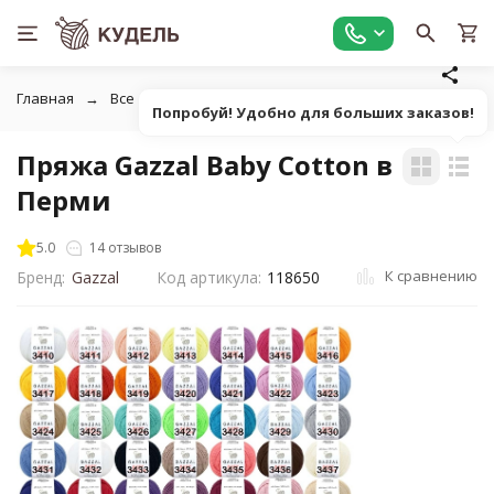
Главная
Все для вязания
Пряжа
Классическая однот
Попробуй! Удобно для больших заказов!
Пряжа Gazzal Baby Cotton в
Перми
5.0
14 отзывов
К сравнению
Бренд:
Gazzal
Код артикула:
118650