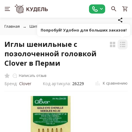
Главная
Шитье
Инструменты для шитья
Ручные шве
Попробуй! Удобно для больших заказов!
Иглы шенильные с
позолоченной головкой
Clover в Перми
Написать отзыв
К сравнению
Бренд:
Clover
Код артикула:
26229