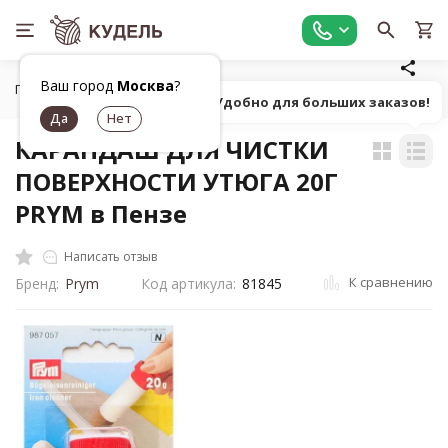
Ваш город
Москва
?
Главная
Универсальные товары для рукоделия
Маркеры,
Попробуй! Удобно для больших заказов!
КАРАНДАШ ДЛЯ ЧИСТКИ
ПОВЕРХНОСТИ УТЮГА 20Г
PRYM в Пензе
Написать отзыв
К сравнению
Бренд:
Prym
Код артикула:
81845