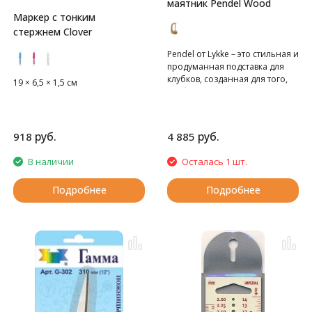
маятник Pendel Wood
Маркер с тонким
стержнем Clover
Pendel от Lykke – это стильная и
продуманная подставка для
клубков, созданная для того,
19 × 6,5 × 1,5 см
чтобы нить разматывалась
плавно и без спутывания!
Преимущества:
Магнитное крепление –
руб.
руб.
918
4 885
держатель клубка фиксируется
на магните, что делает его
В наличии
Осталась 1 шт.
легкосъемным и удобным в
использовании. Вы можете
Подробнее
Подробнее
легко снять или установить его
в одно движение.
Плавное вращение – механизм
позволяет нити свободно
скользить, не создавая
натяжения и препятствий.
Натуральное дерево – прочная
и эстетичная конструкция,
которая гармонично впишется
в ваш вязальный уголок.