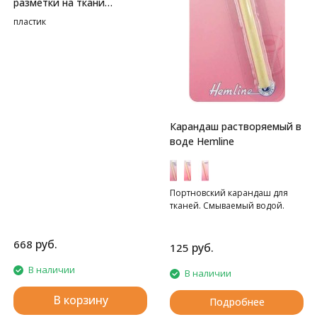
разметки на ткани
HEMLINE
пластик
Карандаш растворяемый в
воде Hemline
Портновский карандаш для
тканей. Смываемый водой.
руб.
668
руб.
125
В наличии
В наличии
В корзину
Подробнее