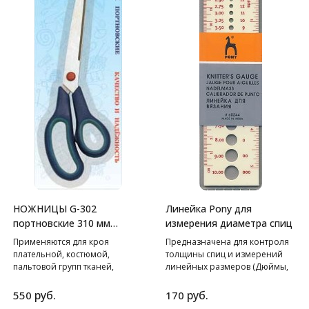
Компактный и устойчивый –
подставка не занимает много
места и надежно фиксируется
на поверхности.
Выдерживает вес 200 грамм —
идеально для разных типов
пряжи.
НОЖНИЦЫ G-302
Линейка Pony для
портновские 310 мм
измерения диаметра спиц
GAMMA
Применяются для кроя
Предназначена для контроля
плательной, костюмой,
толщины спиц и измерений
пальтовой групп тканей,
линейных размеров (Дюймы,
утеплителей.
См).
руб.
руб.
550
170