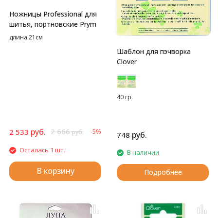
Ножницы Professional для
шитья, портновские Prym
длина 21см
Шаблон для пэчворка
Clover
40 гр.
руб.
2 666
2 533
-5%
руб.
руб.
748
Осталась 1 шт.
В наличии
В корзину
Подробнее