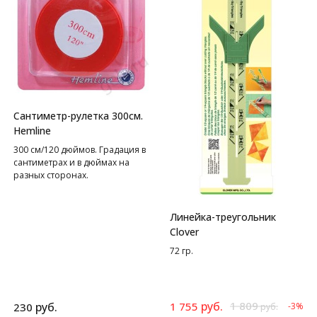
Сантиметр-рулетка 300см.
Hemline
300 см/120 дюймов. Градация в
сантиметрах и в дюймах на
разных сторонах.
Линейка-треугольник
Clover
72 гр.
руб.
1 809
руб.
1 755
230
-3%
руб.