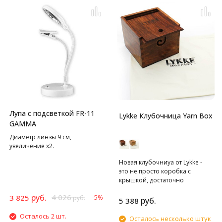
Лупа с подсветкой FR-11
Lykke Клубочница Yarn Box
GAMMA
Диаметр линзы 9 см,
увеличение х2.
Новая клубочниуа от Lykke -
это не просто коробка с
крышкой, достаточно
большая, чтобы вместить
руб.
4 026
3 825
-5%
руб.
моток или несколько мотков
руб.
5 388
пряжи, размером с яйцо
Осталось 2 шт.
дракона. В крышке есть
Осталось несколько штук