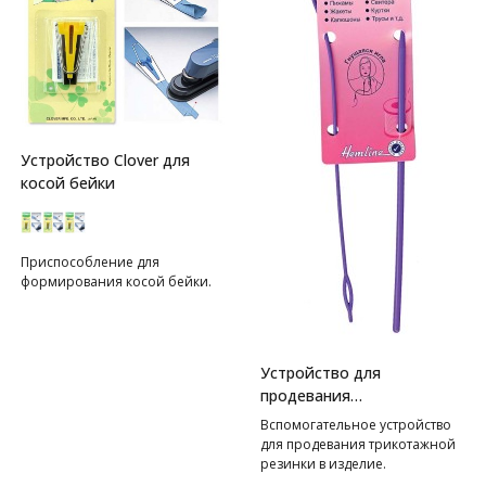
Устройство Clover для
косой бейки
Приспособление для
формирования косой бейки.
Устройство для
продевания
резинки(шнура) в изделие
Вспомогательное устройство
Hemline
для продевания трикотажной
резинки в изделие.