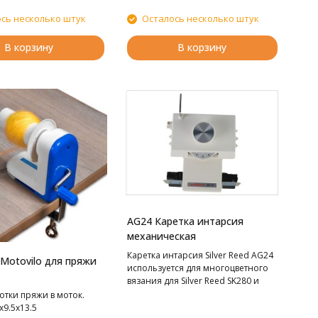
машина Silver Reed
сь несколько штук
Осталось несколько штук
В корзину
В корзину
AG24 Каретка интарсия
механическая
Каретка интарсия Silver Reed AG24
Motovilo для пряжи
используется для многоцветного
вязания для Silver Reed SK280 и
SK840.
отки пряжи в моток.
х9.5х13.5