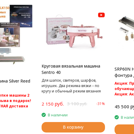
Круговая вязальная машина
SRP60N Н
Sentro 40
фонтура 
Для шапок, свитеров, шарфов,
на Silver Reed
машин Sil
Акция: П
игрушек. Два режима вязки – по
обучающи
кругу и обычный режим вязания
Акция: А
упке машины 2
полотном.
доставка 
ьма в подарок!
руб.
3 100
2 150
-31%
руб.
Вторая фо
р
45 500
ТНАЯ доставка
машинам 5 
В наличии
SK280 и Sil
0 Однофонтурная
В нали
 4 класса.
В корзину