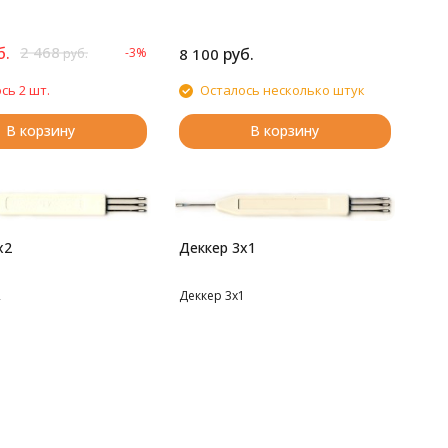
б.
2 468
руб.
-3%
8 100
руб.
сь 2 шт.
Осталось несколько штук
В корзину
В корзину
х2
Деккер 3х1
2
Деккер 3х1