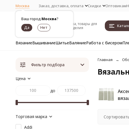
Москва
Заказ, доставка, оплата
Скидки
Оптовикам
Н
Ваш город
Москва
?
Пряжа, товары для
Катал
рукоделия
Вязание
Вышивание
Шитье
Валяние
Работа с бисером
Пл
Главная
Обо
Фильтр подбора
Вязальн
Цена
до
Аксе
вяза
Торговая марка
Сортировать
Addi