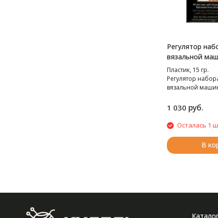
Регулятор наб
вязальной маш
Express"и "Addi
Пластик, 15 гр.
Kingsize"
Регулятор набора
вязальной машин
Express" и "ADDI E
руб.
1 030
Осталась 1 ш
В ко
Катало