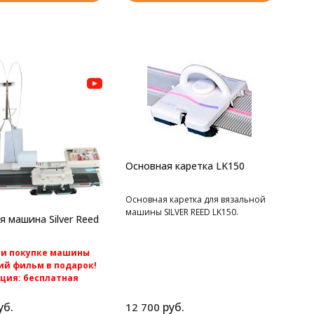
Основная каретка LK150
Основная каретка для вязальной
машины SILVER REED LK150.
я машина Silver Reed
ри покупке машины
й фильм в подарок!
кция: бесплатная
по России.
рная перфокартная
уб.
руб.
12 700