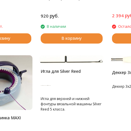
ру
руб.
2 394
920
т.
В наличии
Остало
рзину
В корзину
Игла для Silver Reed
Деккер 3
Деккер 3х
Игла для верхней и нижней
фонтуры вязальной машины Silver
Reed 5 класса.
инка MAXI