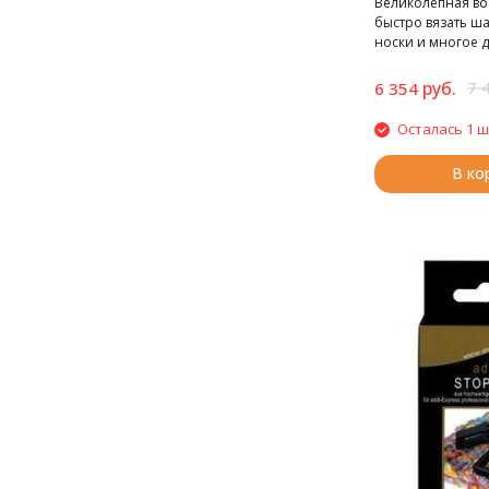
Великолепная в
быстро вязать ш
носки и многое д
минимальной зат
руб.
7 
6 354
Осталась 1 ш
В ко