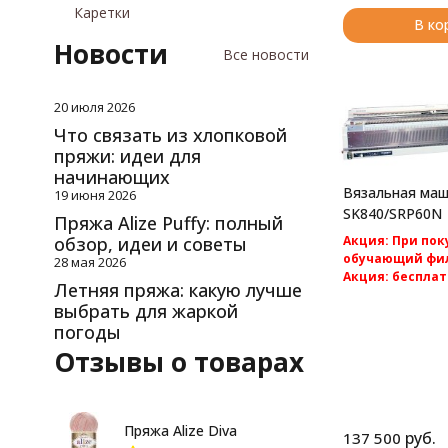
Каретки
В ко
Новости
Все новости
20 июля 2026
Что связать из хлопковой
пряжи: идеи для
начинающих
Вязальная маши
19 июня 2026
SK840/SRP60N
Пряжа Alize Puffy: полный
Акция: При по
обзор, идеи и советы
обучающий фил
28 мая 2026
Акция: бесплат
Летняя пряжа: какую лучше
по России.
выбрать для жаркой
Silver Reed SK840
погоды
компьютерная 2 
вязальная машина
Отзывы о товарах
Пряжа Alize Diva
руб.
137 500