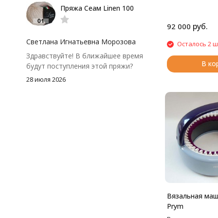
Пряжа Сеам Linen 100
тусклее. Единственный нюанс -
моточки маленькие, расход лучше
руб.
92 000
посчитать заранее, а то мне одного
чуть-чуть не хватило))
Светлана Игнатьевна Морозова
Осталось 2 ш
Здравствуйте! В ближайшее время
В ко
будут поступления этой пряжи?
28 июля 2026
Вязальная маш
Prym