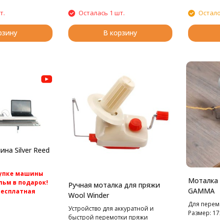
вязальная 
SK280
т.
Осталась 1 шт.
Остало
рзину
В корзину
на Silver Reed
купке машины
Моталка 
ьм в подарок!
Ручная моталка для пряжи
GAMMA
бесплатная
Wool Winder
ссии.
Для перем
Устройство для аккуратной и
язальная машина
Размер: 17
быстрой перемотки пряжи
ed SK840