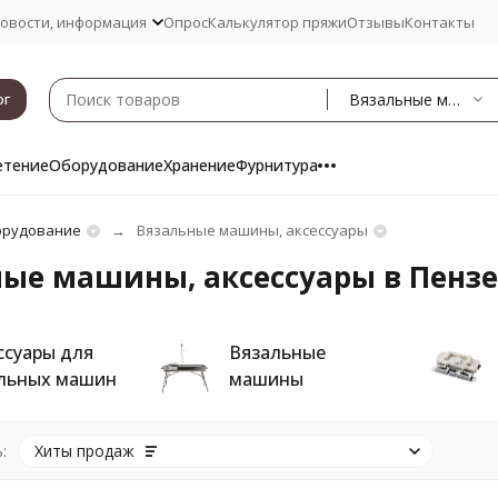
овости, информация
Опрос
Калькулятор пряжи
Отзывы
Контакты
Вязальные машины, аксессуары
ог
етение
Оборудование
Хранение
Фурнитура
рудование
Вязальные машины, аксессуары
ые машины, аксессуары в Пензе
ссуары для
Вязальные
льных машин
машины
:
Хиты продаж