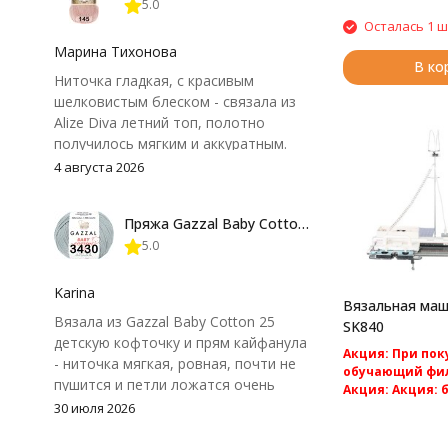
5.0
Осталась 1 ш
Марина Тихонова
В ко
Ниточка гладкая, с красивым
шелковистым блеском - связала из
Alize Diva летний топ, полотно
получилось мягким и аккуратным.
Петли хорошо видны, вяжется
4 августа 2026
довольно быстро, после стирки
форма не поплыла. Единственный
Пряжа Gazzal Baby Cotton 25
нюанс - пряжа немного скользит и
5.0
иногда расслаивается, пришлось
привыкнуть к ней и подобрать
крючок поудобнее.
Karina
Вязальная маши
Вязала из Gazzal Baby Cotton 25
SK840
детскую кофточку и прям кайфанула
Акция: При по
- ниточка мягкая, ровная, почти не
обучающий фил
пушится и петли ложатся очень
Акция: Акция: 
аккуратно. После стирки полотно
доставка по Ро
30 июля 2026
Компьютерная в
осталось приятным и форму не
5 класса Silver Re
потеряло, цвет тоже не стал