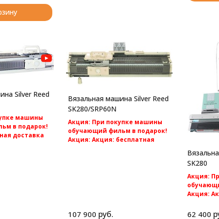
рзину
на Silver Reed
Вязальная машина Silver Reed
SK280/SRP60N
купке машины
Акция: При покупке машины
ьм в подарок!
обучающий фильм в подарок!
ная доставка
Акция: Акция: бесплатная
доставка по России.
Вязальна
/SRP60N -
Silver Reed SK280/SRP60N -cамая
фонтурная
SK280
популярная перфокарточная 2
 5 класса.
фонтурная вязальная машина 5
Акция: П
класса.
обучающи
Акция: А
доставка 
Однофонту
руб.
р
107 900
62 400