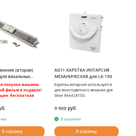
ижняя (вторая)
AG11 КАРЕТКА ИНТАРСИЯ
для вязальных
МЕХАНИЧЕСКАЯ для LK-150
ver Reed
ри покупке машины
Каретка интарсия используется
й фильм в подарок!
для многоцветного вязания для
кция: бесплатная
Silver Reed LK150.
по России.
нтура к вязальным
уб.
руб.
9 900
класса Silver Reed
ver Reed SK840.
чии
В наличии
В корзину
В корзину