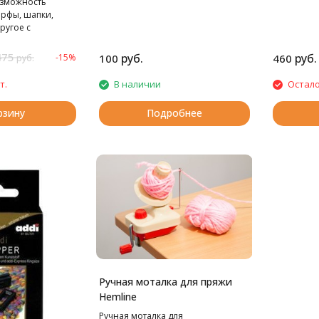
озможность
арфы, шапки,
ругое с
ратой времени.
475
руб.
руб.
-15%
100
460
руб.
т.
В наличии
Остало
рзину
Подробнее
Ручная моталка для пряжи
Hemline
Ручная моталка для