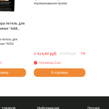
перематывания пряжи
ора петель для
инки "Addi
 Express
 петель для
ки "ADDI
xpress Kingsize".
руб.
3 079
2 924,80
-5%
руб.
т.
Осталось 2 шт.
рзину
В корзину
г товаров
Информация
Прочее