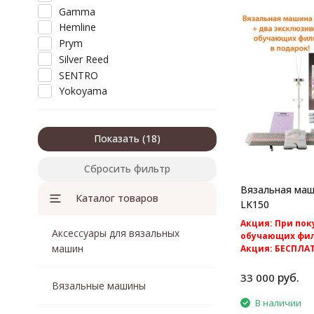
Gamma
Hemline
Prym
Silver Reed
SENTRO
Yokoyama
Показать
Сбросить фильтр
Вязальная маши
Каталог товаров
LK150
Акция: При пок
Аксессуары для вязальных
обучающих фил
машин
Акция: БЕСПЛА
по России.
Silver Reed LK15
руб.
33 000
Вязальные машины
вязальная машина
В наличии