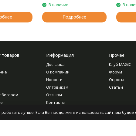
В наличии
В нали
обнее
Подробнее
г товаров
Информация
Прочее
Доставка
Клуб MAGIC
ние
О компании
Форум
Новости
Опросы
Оптовикам
Статьи
с бисером
Отзывы
ие
Контакты
ование
 работать лучше. Если Вы продолжите использовать сайт, мы будем с
ие
ура
, книги, журналы,