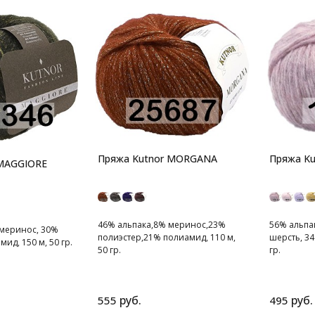
Пряжа Kutnor MORGANA
Пряжа K
 MAGGIORE
46% альпака,8% меринос,23%
56% альпа
 меринос, 30%
полиэстер,21% полиамид, 110 м,
шерсть, 34
ид, 150 м, 50 гр.
50 гр.
гр.
мягкая и нежная пряжа
мягкая и 
руб.
руб.
555
495