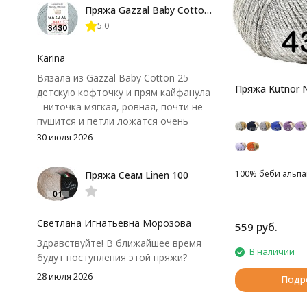
Пряжа Gazzal Baby Cotton 25
нюанс - пряжа немного скользит и
5.0
иногда расслаивается, пришлось
привыкнуть к ней и подобрать
крючок поудобнее.
Karina
Вязала из Gazzal Baby Cotton 25
Пряжа Kutnor N
детскую кофточку и прям кайфанула
- ниточка мягкая, ровная, почти не
пушится и петли ложатся очень
аккуратно. После стирки полотно
30 июля 2026
осталось приятным и форму не
потеряло, цвет тоже не стал
100% беби альпака
Пряжа Сеам Linen 100
тусклее. Единственный нюанс -
моточки маленькие, расход лучше
посчитать заранее, а то мне одного
чуть-чуть не хватило))
Светлана Игнатьевна Морозова
руб.
559
Здравствуйте! В ближайшее время
В наличии
будут поступления этой пряжи?
28 июля 2026
Подр