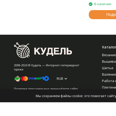
В наличии
Подр
Катало
Вязание
Вышива
2008-2026 © Кудель — Интернет-гипермаркет
Шитье
пряжи
Валяние
RUB
Работа 
Плетен
Политика персональных данных
Карта сайта
Оборуд
Мы сохраняем файлы cookie: это помогает сайту
Разработано в
bodysite.ru
Хранен
Фурнит
Игрушки