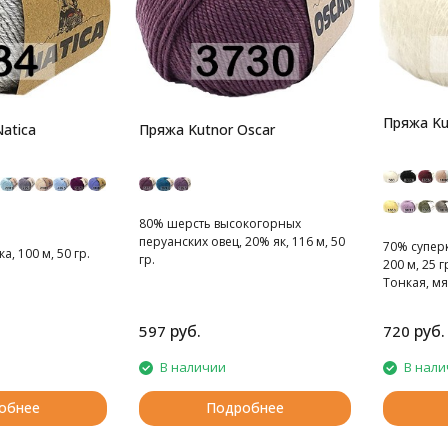
Пряжа Kut
atica
Пряжа Kutnor Oscar
80% шерсть высокогорных
перуанских овец, 20% як, 116 м, 50
70% супер
, 100 м, 50 гр.
гр.
200 м, 25 г
Тонкая, мя
руб.
руб.
597
720
В наличии
В нали
обнее
Подробнее