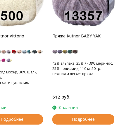
nor Vittorio
Пряжа Kutnor BABY YAK
42% альпака, 25% як ,8% меринос,
25% полиамид, 110 м, 50 гр.
кид мохер, 30% шелк,
нежная и легкая пряжа
р.
гкая и пушистая.
руб.
612
чии
В наличии
Подробнее
Подробнее