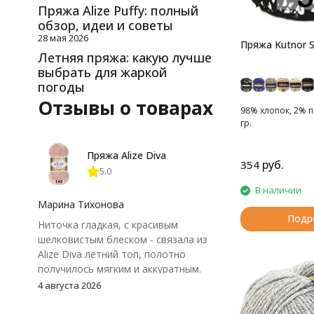
Пряжа Alize Puffy: полный
обзор, идеи и советы
28 мая 2026
Пряжа Kutnor Sh
Летняя пряжа: какую лучше
выбрать для жаркой
погоды
Отзывы о товарах
98% хлопок, 2% па
гр.
Пряжа Alize Diva
руб.
354
5.0
В наличии
Марина Тихонова
Подр
Ниточка гладкая, с красивым
шелковистым блеском - связала из
Alize Diva летний топ, полотно
получилось мягким и аккуратным.
Петли хорошо видны, вяжется
4 августа 2026
довольно быстро, после стирки
форма не поплыла. Единственный