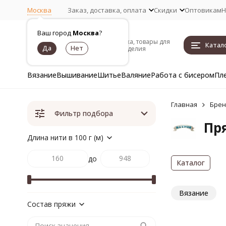
Москва
Заказ, доставка, оплата
Скидки
Оптовикам
Н
Ваш город
Москва
?
Пряжа, товары для
Катал
рукоделия
Вязание
Вышивание
Шитье
Валяние
Работа с бисером
Пл
Главная
Бре
Фильтр подбора
Пря
Длина нити в 100 г (м)
до
Каталог
Вязание
Состав пряжи