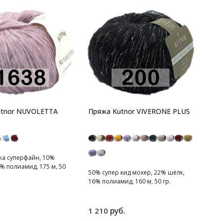
utnor NUVOLETTA
Пряжа Kutnor VIVERONE PLUS
ка суперфайн, 10%
% полиамид, 175 м, 50
50% супер кид мохер, 22% шёлк,
16% полиамид, 160 м, 50 гр.
нежная пряжа
руб.
1 210