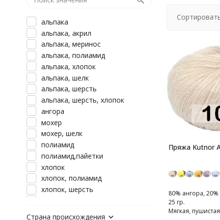
Сортировать
альпака
альпака, акрил
альпака, меринос
альпака, полиамид
альпака, хлопок
альпака, шелк
альпака, шерсть
альпака, шерсть, хлопок
ангора
мохер
мохер, шелк
полиамид
Пряжа Kutnor A
полиамид,пайетки
хлопок
хлопок, полиамид
хлопок, шерсть
80% ангора, 20% 
шерсть
25 гр.
Мягкая, пушистая
шерсть, альпака
Страна происхождения