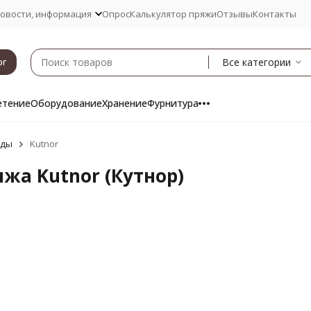
овости, информация
Опрос
Калькулятор пряжи
Отзывы
Контакты
Все категории
ог
етение
Оборудование
Хранение
Фурнитура
нды
Kutnor
жа Kutnor (Кутнор)