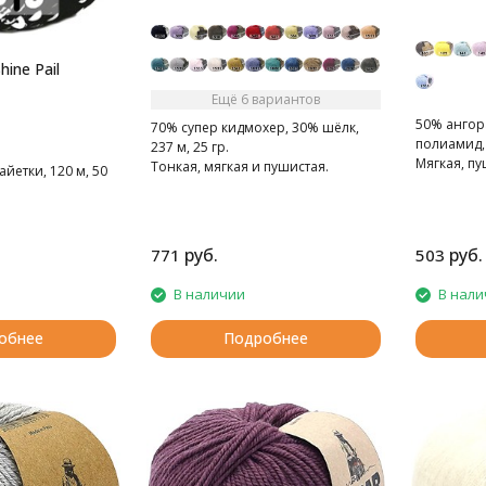
ine Pail
Ещё 6 вариантов
50% ангор
70% супер кидмохер, 30% шёлк,
полиамид, 
237 м, 25 гр.
Мягкая, пу
Тонкая, мягкая и пушистая.
йетки, 120 м, 50
руб.
руб.
771
503
В наличии
В нали
обнее
Подробнее