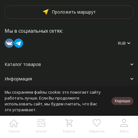
Проложить маршрут
Мы в социальных сетях:
RUB
Каталог товаров
Информация
Мы сохраняем файлы cookie: это помогает сайту
Прочее
работать лучше. Если Вы продолжите
Хорошо
использовать сайт, мы будем считать, что Вас
это устраивает.
Политика персональных данных
Карта сайта
Разработано в
bodysite.ru
Главная
Каталог
Корзина
Избранное
Войти