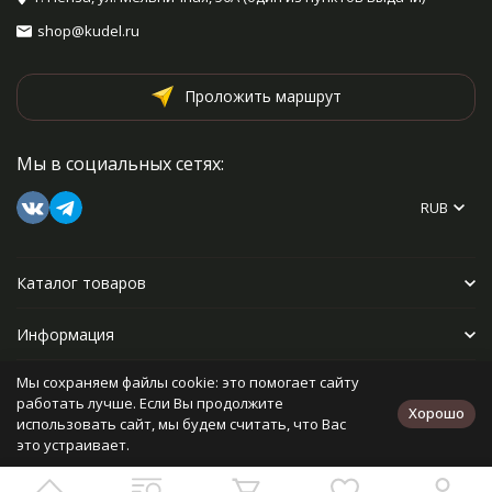
shop@kudel.ru
Проложить маршрут
Мы в социальных сетях:
RUB
Каталог товаров
Информация
Мы сохраняем файлы cookie: это помогает сайту
Прочее
работать лучше. Если Вы продолжите
Хорошо
использовать сайт, мы будем считать, что Вас
это устраивает.
Политика персональных данных
Карта сайта
Разработано в
bodysite.ru