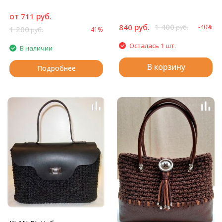
от
руб.
711
руб.
1 400
840
-40%
руб.
1 200
-41%
руб.
Осталась 1 шт.
В наличии
В корзину
Подробнее