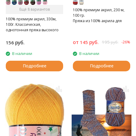
Ещё 8 вариантов
100% премиум акрил, 230 м,
100 гр.
100% премиум акрил, 330м,
Пряжа из 100% акрила для
100г. Классическая,
детских изделий и для тех, кто
однотонная пряжа высокого
чувствителен к шерсти.
качества.
от
руб.
195
руб.
145
156
-26%
руб.
В наличии
В наличии
Подробнее
Подробнее