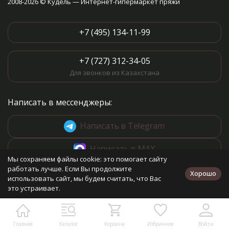
2008-2026 © Кудель — Интернет-гипермаркет пряжи
+7 (495) 134-11-99
+7 (727) 312-34-05
Для звонков из Казахстана
Написать в мессенджеры:
Написать в Telegram
Написать в MAX
Мы сохраняем файлы cookie: это помогает сайту
работать лучше. Если Вы продолжите
Хорошо
использовать сайт, мы будем считать, что Вас
Контакты:
это устраивает.
г. Казань, ул. Чистопольская, 19А, оф. 24 (один из пунктов
выдачи)
shop@kudel.ru
Главная
Каталог
Корзина
Избранное
Войти