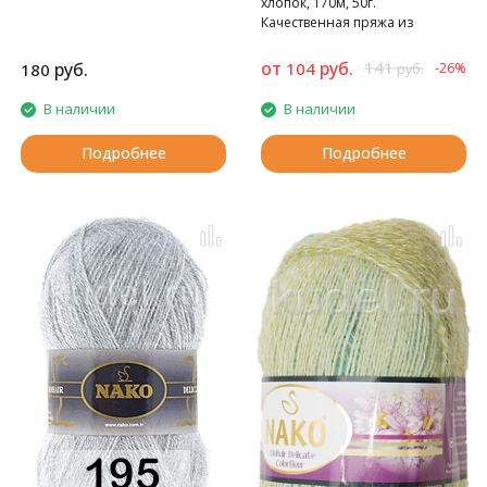
хлопок, 170м, 50г.
Качественная пряжа из
мерсеризованного хлопка.
от
руб.
141
руб.
104
180
-26%
руб.
В наличии
В наличии
Подробнее
Подробнее