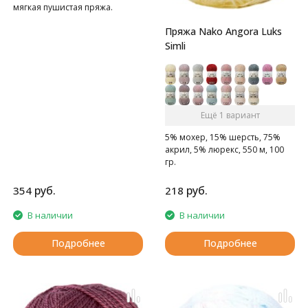
мягкая пушистая пряжа.
Пряжа Nako Angora Luks
Simli
Ещё 1 вариант
5% мохер, 15% шерсть, 75%
акрил, 5% люрекс, 550 м, 100
гр.
Тонкая, мягкая пушистая
пряжа с люрексом
руб.
руб.
354
218
В наличии
В наличии
Подробнее
Подробнее