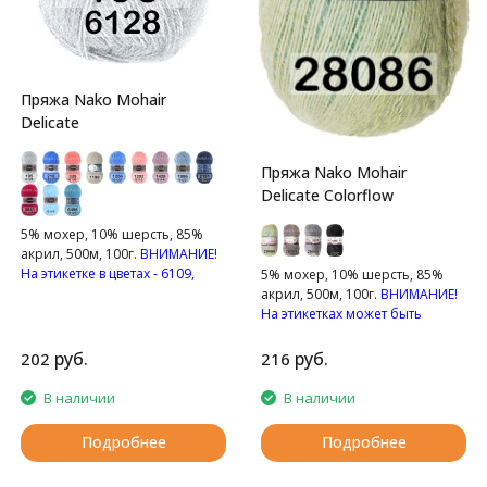
Пряжа Nako Mohair
Delicate
Пряжа Nako Mohair
Delicate Colorflow
5% мохер, 10% шерсть, 85%
акрил, 500м, 100г.
ВНИМАНИЕ!
На этикетке в цветах - 6109,
5% мохер, 10% шерсть, 85%
6126 указан состав - 40%
акрил, 500м, 100г.
ВНИМАНИЕ!
мохер, 60% акрил.
На этикетках может быть
указан старый состав пряжи
Мягкая, пушистая пряжа с
руб.
руб.
202
216
мохером.
В наличии
В наличии
Подробнее
Подробнее