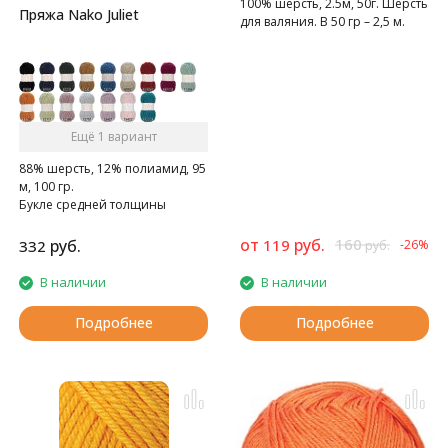
100% шерсть, 2.5м, 50г. Шерсть
Пряжа Nako Juliet
для валяния. В 50 гр – 2,5 м.
Ещё 1 вариант
88% шерсть, 12% полиамид, 95
м, 100 гр.
Букле средней толщины
от
руб.
160
руб.
119
332
-26%
руб.
В наличии
В наличии
Подробнее
Подробнее