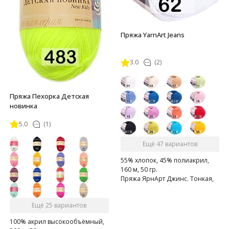
Пряжа YarnArt Jeans
3.0
(2)
Пряжа Пехорка Детская
новинка
5.0
(1)
Ещё 47 вариантов
55% хлопок, 45% полиакрил,
160 м, 50 гр.
Пряжа ЯрнАрт Джинс. Тонкая,
мягкая, слегка бархатистая
нитка. Очень приятная на
Ещё 25 вариантов
ощупь.
100% акрил высокообъёмный,