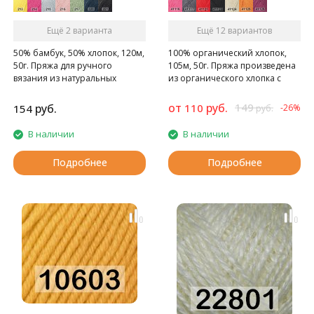
Ещё 2 варианта
Ещё 12 вариантов
50% бамбук, 50% хлопок, 120м,
100% органический хлопок,
50г. Пряжа для ручного
105м, 50г. Пряжа произведена
вязания из натуральных
из органического хлопка с
волокон
использованием экологичных
красителей
от
руб.
149
руб.
110
154
-26%
руб.
В наличии
В наличии
Подробнее
Подробнее