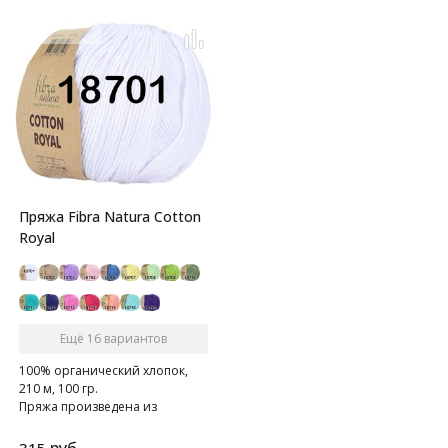
Пряжа Fibra Natura Cotton
Royal
Ещё 16 вариантов
100% органический хлопок,
210 м, 100 гр.
Пряжа произведена из
качественного и очень
мягкого хлопка.