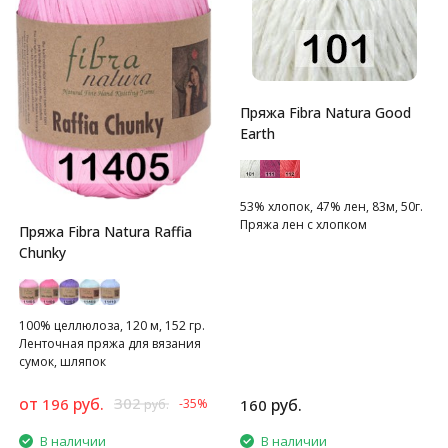
Пряжа Fibra Natura Good
Earth
53% хлопок, 47% лен, 83м, 50г.
Пряжа лен с хлопком
Пряжа Fibra Natura Raffia
Chunky
100% целлюлоза, 120 м, 152 гр.
Ленточная пряжа для вязания
сумок, шляпок
от
руб.
302
196
руб.
-35%
160
руб.
В наличии
В наличии