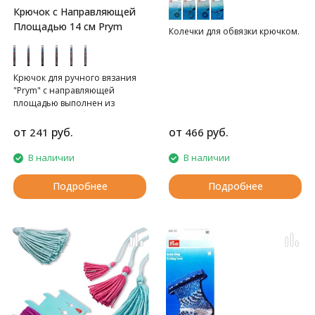
Крючок с Направляющей
Площадью 14 см Prym
Колечки для обвязки крючком.
Крючок для ручного вязания
"Prym" с направляющей
площадью выполнен из
алюминия серебристого цвета.
Крючок предназначен для
от
руб.
от
руб.
241
466
ручного вязания тонкой
пряжей.
В наличии
В наличии
Подробнее
Подробнее