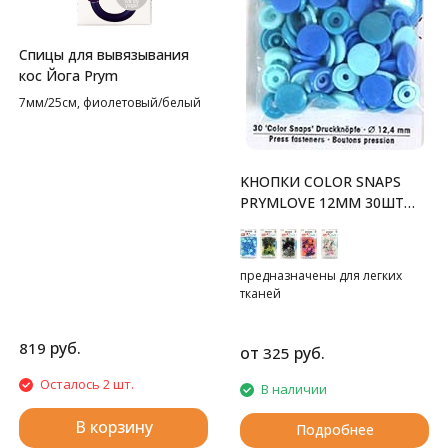
Спицы для вывязывания
кос Йога Prym
7мм/25см, фиолетовый/белый
KНОПКИ COLOR SNAPS
PRYMLOVE 12ММ 30ШТ
PRYM
предназначены для легких
тканей
руб.
819
от
руб.
325
Осталось 2 шт.
В наличии
В корзину
Подробнее