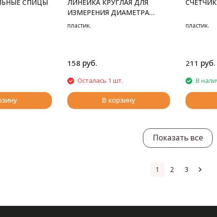
ЛЬНЫЕ СПИЦЫ
ЛИНЕЙКА КРУГЛАЯ ДЛЯ
СЧЕТЧИК
ИЗМЕРЕНИЯ ДИАМЕТРА
СПИЦ
пластик.
пластик.
руб.
руб.
158
211
Осталась 1 шт.
В нали
рзину
В корзину
Показать все
1
2
3