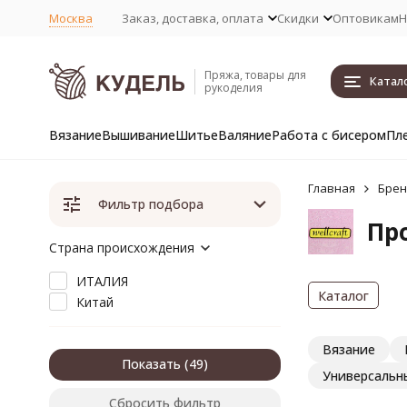
Москва
Заказ, доставка, оплата
Скидки
Оптовикам
Н
Пряжа, товары для
Катал
рукоделия
Вязание
Вышивание
Шитье
Валяние
Работа с бисером
Пл
Главная
Бре
Фильтр подбора
Про
Страна происхождения
ИТАЛИЯ
Каталог
Китай
Вязание
Показать
Универсальн
Сбросить фильтр