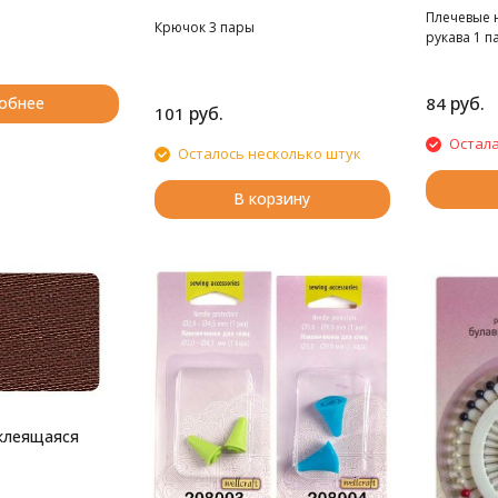
Плечевые 
Крючок 3 пары
рукава 1 п
руб.
обнее
84
руб.
101
Остала
Осталось несколько штук
В корзину
клеящаяся