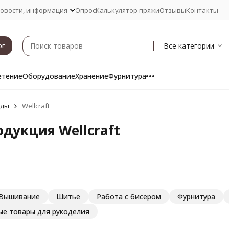
овости, информация
Опрос
Калькулятор пряжи
Отзывы
Контакты
Все категории
ог
етение
Оборудование
Хранение
Фурнитура
нды
Wellcraft
дукция Wellcraft
Вышивание
Шитье
Работа с бисером
Фурнитура
ые товары для рукоделия