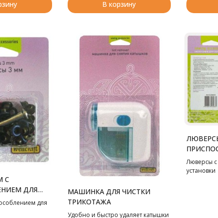
рзину
В корзину
ЛЮВЕРС
ПРИСПО
УСТАНО
Люверсы с
установки
 С
НИЕМ ДЛЯ
МАШИНКА ДЛЯ ЧИСТКИ
ТРИКОТАЖА
особлением для
Удобно и быстро удаляет катышки