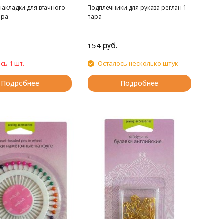
накладки для втачного
Подплечники для рукава реглан 1
ара
пара
руб.
154
сь 1 шт.
Осталось несколько штук
Подробнее
Подробнее