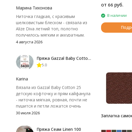
от
руб.
66
Марина Тихонова
В наличии
Ниточка гладкая, с красивым
шелковистым блеском - связала из
Подр
Alize Diva летний топ, полотно
получилось мягким и аккуратным.
Петли хорошо видны, вяжется
4 августа 2026
довольно быстро, после стирки
форма не поплыла. Единственный
Пряжа Gazzal Baby Cotton 25
нюанс - пряжа немного скользит и
5.0
иногда расслаивается, пришлось
привыкнуть к ней и подобрать
крючок поудобнее.
Karina
Вязала из Gazzal Baby Cotton 25
детскую кофточку и прям кайфанула
- ниточка мягкая, ровная, почти не
пушится и петли ложатся очень
аккуратно. После стирки полотно
30 июля 2026
Заплатка само
осталось приятным и форму не
потеряло, цвет тоже не стал
Пряжа Сеам Linen 100
тусклее. Единственный нюанс -