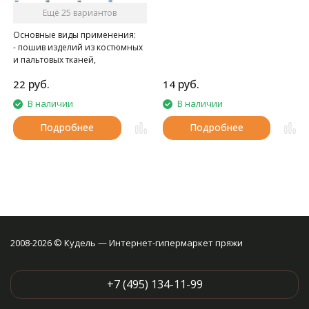
Ещё 25 вариантов
Основные виды применения:
- пошив изделий из костюмных
и пальтовых тканей,
спецодежды
руб.
руб.
22
14
- при швейно-клеевом
скреплении книг в типографии
В наличии
В наличии
Подробнее
Подробнее
2008-2026 © Кудель — Интернет-гипермаркет пряжи
+7 (495) 134-11-99