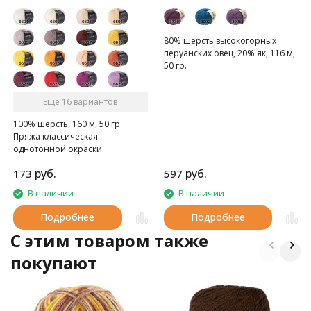
80% шерсть высокогорных
перуанских овец, 20% як, 116 м,
50 гр.
Ещё 16 вариантов
100% шерсть, 160 м, 50 гр.
Пряжа классическая
однотонной окраски.
руб.
руб.
173
597
В наличии
В наличии
Подробнее
Подробнее
C этим товаром также
покупают