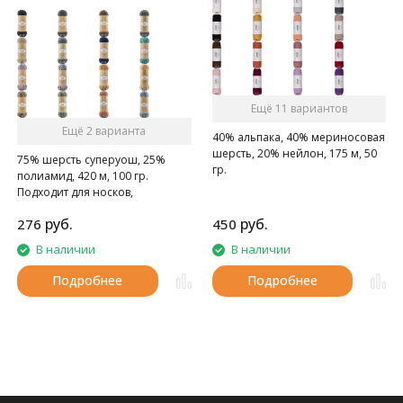
Ещё 11 вариантов
Ещё 2 варианта
40% альпака, 40% мериносовая
шерсть, 20% нейлон, 175 м, 50
75% шерсть суперуош, 25%
гр.
полиамид, 420 м, 100 гр.
Мягкая и нежная.
Подходит для носков,
домашних тапочек, шарфов,
руб.
руб.
276
450
шапок и т.д.
В наличии
В наличии
Подробнее
Подробнее