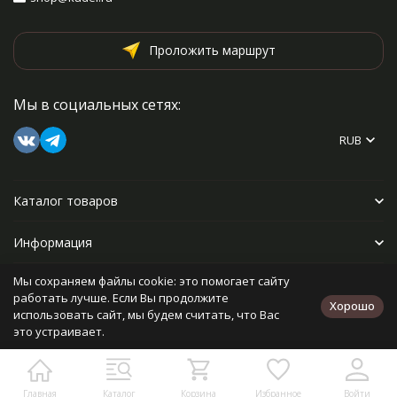
Проложить маршрут
Мы в социальных сетях:
RUB
Каталог товаров
Информация
Мы сохраняем файлы cookie: это помогает сайту
Прочее
работать лучше. Если Вы продолжите
Хорошо
использовать сайт, мы будем считать, что Вас
это устраивает.
Политика персональных данных
Карта сайта
Разработано в
bodysite.ru
Главная
Каталог
Корзина
Избранное
Войти