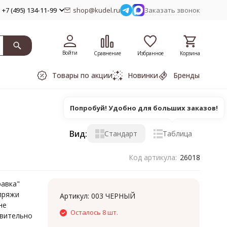
+7 (495) 134-11-99
shop@kudel.ru
Заказать звонок
Войти
Сравнение
Избранное
Корзина
Товары по акции
Новинки
Бренды
Попробуй! Удобно для больших заказов!
Вид:
Стандарт
Таблица
Код артикула:
26018
равка"
 пряжи
Артикул:
003 ЧЕРНЫЙ
не
Осталось 8 шт.
ивительно