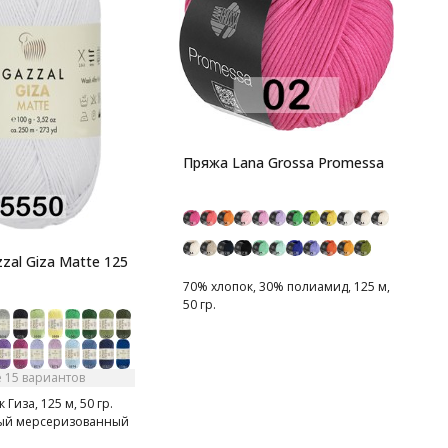
R
1
м
Пряжа Lana Grossa Promessa
П
к
х
zal Giza Matte 125
70% хлопок, 30% полиамид, 125 м,
50 гр.
 15 вариантов
Гиза, 125 м, 50 гр.
ый мерсеризованный