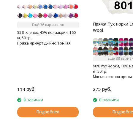
Пряжа Пух норки L
Ещё 36 вариантов
Wool
55% хлопок, 45% полиакрил, 160
м, 50 гр.
Пряжа ЯрнАрт Джинс. Тонкая,
мягкая, слегка бархатистая нитка.
Очень приятная на ощупь.
Ещё 88 вариа
90% пух норки, 10% н
м, 50 гр.
Мягкая нежная пряжа 
норки.
руб.
руб.
114
275
В наличии
В наличии
Подробнее
Подробне