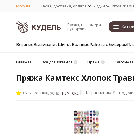
Москва
Заказ, доставка, оплата
Скидки
Оптовикам
Н
Пряжа, товары для
Катал
рукоделия
Вязание
Вышивание
Шитье
Валяние
Работа с бисером
Пл
Главная
Все для вязания
Пряжа
Фасонная
Пряжа Камтекс Хлопок Трав
К сравнению
Подели
Бренд:
Камтекс
0.8
23 отзыва