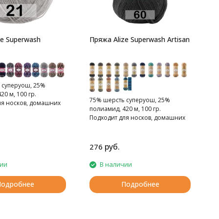
ze Superwash
Пряжа Alize Superwash Artisan
 суперуош, 25%
20 м, 100 гр.
75% шерсть суперуош, 25%
ля носков, домашних
полиамид, 420 м, 100 гр.
рфов, шапок и т.д.
Подходит для носков, домашних
тапочек, шарфов, шапок и т.д.
руб.
276
2
чии
В наличии
Подробнее
Подробнее