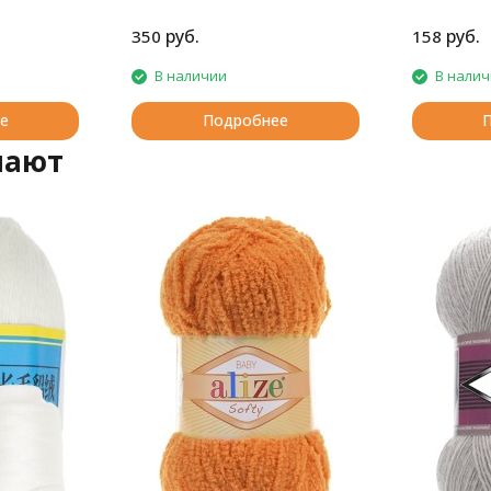
руб.
руб.
350
158
В наличии
В нали
е
Подробнее
пают