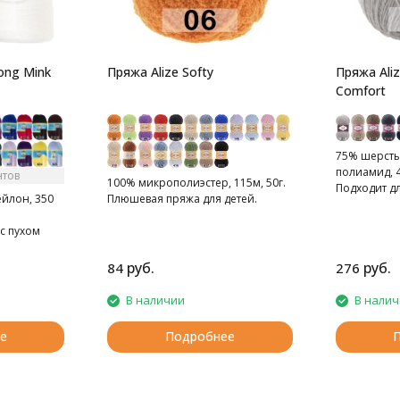
ong Mink
Пряжа Alize Softy
Пряжа Ali
Comfort
75% шерсть
полиамид, 4
нтов
100% микрополиэстер, 115м, 50г.
Подходит д
ейлон, 350
Плюшевая пряжа для детей.
тапочек, ша
с пухом
руб.
руб.
84
276
В наличии
В нали
е
Подробнее