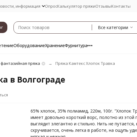
овости, информация
Опрос
Калькулятор пряжи
Отзывы
Контакты
Все категории
ог
етение
Оборудование
Хранение
Фурнитура
 фантазийная пряжа
Пряжа Камтекс Хлопок Травка
ка в Волгограде
ться
65% хлопок, 35% полиамид, 220м, 100г. "Хлопок Т
имеет довольно короткий ворс, полотно из этой
выглядит элегантно и стильно. Нить не путается, 
скручивается, очень легка в работе, на ощупь уд
мягкая и нежная.