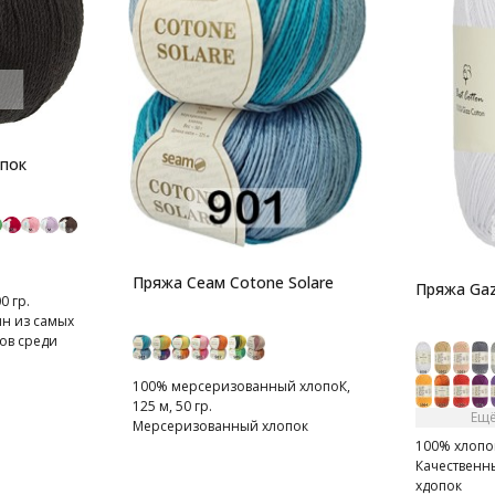
опок
Пряжа Сеам Cotone Solare
Пряжа Gaz
0 гр.
ин из самых
ов среди
100% мерсеризованный хлопоК,
125 м, 50 гр.
Ещё
Мерсеризованный хлопок
100% хлопок 
Качественн
хдопок