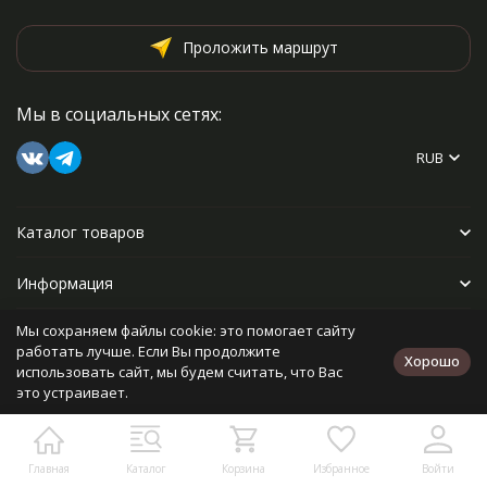
Проложить маршрут
Мы в социальных сетях:
RUB
Каталог товаров
Информация
Мы сохраняем файлы cookie: это помогает сайту
Прочее
работать лучше. Если Вы продолжите
Хорошо
использовать сайт, мы будем считать, что Вас
это устраивает.
Политика персональных данных
Карта сайта
Разработано в
bodysite.ru
Главная
Каталог
Корзина
Избранное
Войти