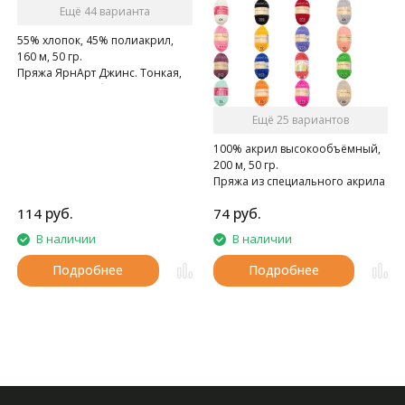
Ещё 44 варианта
55% хлопок, 45% полиакрил,
160 м, 50 гр.
Пряжа ЯрнАрт Джинс. Тонкая,
мягкая, слегка бархатистая
нитка. Очень приятная на
Ещё 25 вариантов
ощупь.
100% акрил высокообъёмный,
200 м, 50 гр.
Пряжа из специального акрила
для детей.
руб.
руб.
114
74
В наличии
В наличии
Подробнее
Подробнее