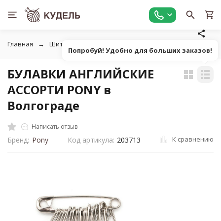
Главная
Шитье
Инструменты для шитья
Булавки, вс
Попробуй! Удобно для больших заказов!
БУЛАВКИ АНГЛИЙСКИЕ
АССОРТИ PONY в
Волгограде
Написать отзыв
К сравнению
Бренд:
Pony
Код артикула:
203713