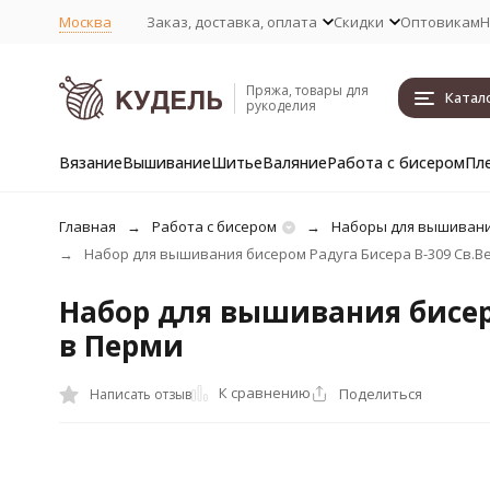
Москва
Заказ, доставка, оплата
Скидки
Оптовикам
Н
Пряжа, товары для
Катал
рукоделия
Вязание
Вышивание
Шитье
Валяние
Работа с бисером
Пл
Главная
Работа с бисером
Наборы для вышивани
Набор для вышивания бисером Радуга Бисера В-309 Св.Вер
Набор для вышивания бисеро
в Перми
К сравнению
Поделиться
Написать отзыв