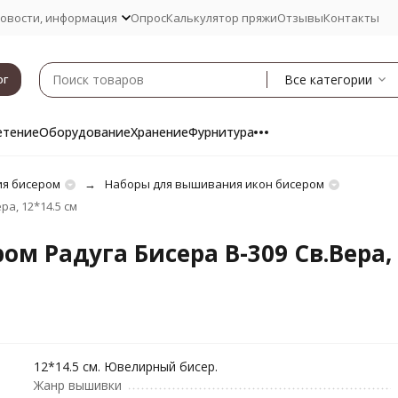
овости, информация
Опрос
Калькулятор пряжи
Отзывы
Контакты
Все категории
ог
етение
Оборудование
Хранение
Фурнитура
я бисером
Наборы для вышивания икон бисером
а, 12*14.5 см
м Радуга Бисера В-309 Св.Вера, 
12*14.5 см. Ювелирный бисер.
Жанр вышивки