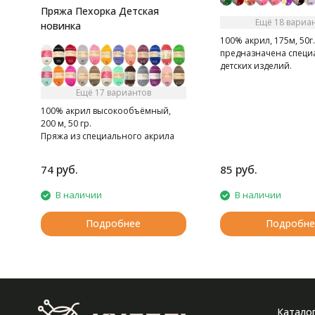
Пряжа Пехорка Детская
Ещё 18 вариа
новинка
100% акрил, 175м, 50г
предназначена специ
детских изделий.
Ещё 17 вариантов
100% акрил высокообъёмный,
200 м, 50 гр.
Пряжа из специального акрила
для детей.
руб.
руб.
74
85
В наличии
В наличии
Подробнее
Подробне
Катало