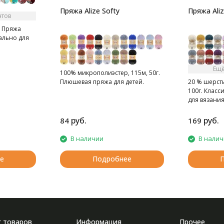
Пряжа Alize Softy
Пряжа Aliz
нтов
. Пряжа
ально для
Ещё
100% микрополиэстер, 115м, 50г.
Плюшевая пряжа для детей.
20 % шерсть
100г. Класс
для вязани
вещей.
руб.
руб.
84
169
В наличии
В нали
е
Подробнее
г товаров
Информация
Прочее