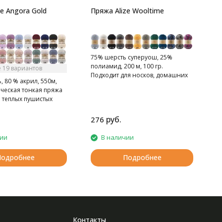
e Angora Gold
Пряжа Alize Wooltime
75% шерсть суперуош, 25%
полиамид, 200 м, 100 гр.
 19 вариантов
Подходит для носков, домашних
, 80 % акрил, 550м,
тапочек, шарфов, шапок и т.д.
ическая тонкая пряжа
я теплых пушистых
руб.
276
1
чии
В наличии
Подробнее
Подробнее
Контакты