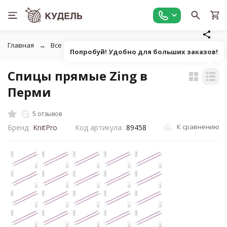
Главная
Все для вязания
Инструменты для вязания
П
Попробуй! Удобно для больших заказов!
Спицы прямые Zing в
Перми
5 отзывов
К сравнению
Бренд:
KnitPro
Код артикула:
89458