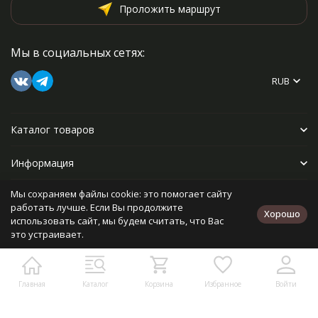
Проложить маршрут
Мы в социальных сетях:
RUB
Каталог товаров
Информация
Мы сохраняем файлы cookie: это помогает сайту
Прочее
работать лучше. Если Вы продолжите
Хорошо
использовать сайт, мы будем считать, что Вас
это устраивает.
Политика персональных данных
Карта сайта
Разработано в
bodysite.ru
Главная
Каталог
Корзина
Избранное
Войти