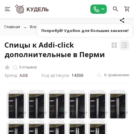
Главная
Все для вязания
Инструменты для вязания
С
Попробуй! Удобно для больших заказов!
Спицы к Addi-click
дополнительные в Перми
9 отзывов
К сравнению
Бренд:
Addi
Код артикула:
14306