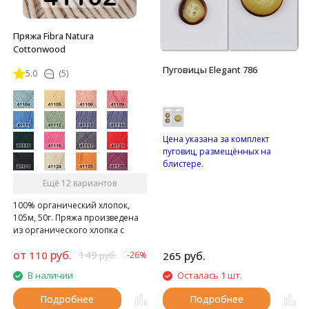
Пряжа Fibra Natura
Cottonwood
Пуговицы Elegant 786
5.0
(5)
Цена указана за комплект
пуговиц, размещённых на
блистере.
Матовые пуговицы с
Ещё 12 вариантов
четырьмя отверстиями.
100% органический хлопок,
105м, 50г. Пряжа произведена
из органического хлопка с
использованием экологичных
от
руб.
149
110
руб.
красителей
-26%
265
руб.
В наличии
Осталась 1 шт.
Подробнее
Подробнее