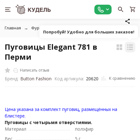
Главная
Фурнитура для рукоделия
Пуговицы
Пуговиц
Попробуй! Удобно для больших заказов!
Пуговицы Elegant 781 в
Перми
Написать отзыв
К сравнению
Бренд:
Button Fashion
Код артикула:
20620
Цена указана за комплект пуговиц, размещённых на
блистере.
Пуговицы с четырьмя отверстиями.
Материал
полэфир
Вес
5 г