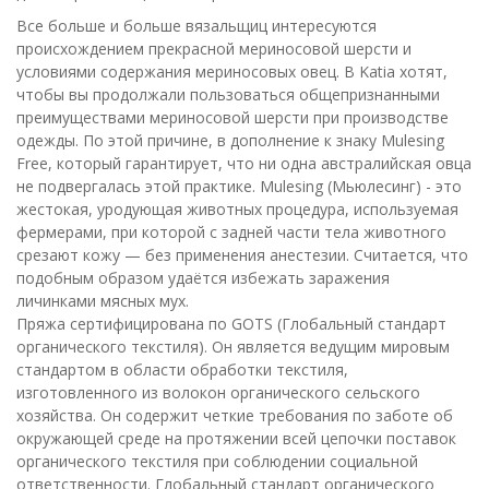
Все больше и больше вязальщиц интересуются
происхождением прекрасной мериносовой шерсти и
условиями содержания мериносовых овец. В Katia хотят,
чтобы вы продолжали пользоваться общепризнанными
преимуществами мериносовой шерсти при производстве
одежды. По этой причине, в дополнение к знаку Mulesing
Free, который гарантирует, что ни одна австралийская овца
не подвергалась этой практике. Mulesing (Мьюлесинг) - это
жестокая, уродующая животных процедура, используемая
фермерами, при которой с задней части тела животного
срезают кожу — без применения анестезии. Считается, что
подобным образом удаётся избежать заражения
личинками мясных мух.
Пряжа сертифицирована по GOTS (Глобальный стандарт
органического текстиля). Он является ведущим мировым
стандартом в области обработки текстиля,
изготовленного из волокон органического сельского
хозяйства. Он содержит четкие требования по заботе об
окружающей среде на протяжении всей цепочки поставок
органического текстиля при соблюдении социальной
ответственности. Глобальный стандарт органического