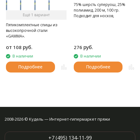
75% шерсть суперуош, 25%
полиамид, 200 м, 100 гр.
Ещё 1 вариант
Подходит для носков,
домашних тапочек, шарфов,
Пятикомплектные спицы из
шапок и т.д.
высокопрочной стали
«GAMMA».
от
руб.
руб.
108
276
В наличии
В наличии
Подробнее
Подробнее
2008-2026 © Кудель — Интернет-гипермаркет пряжи
+7 (495) 134-11-99