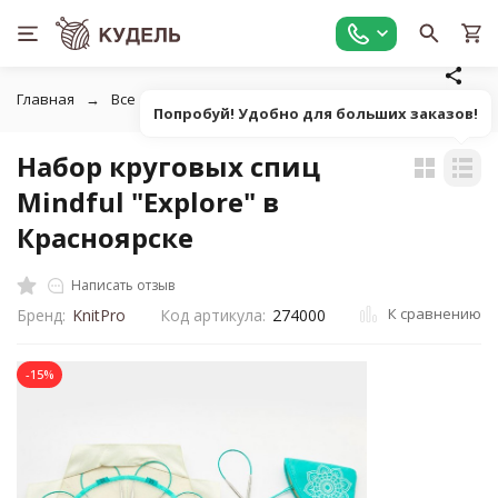
Главная
Все для вязания
Инструменты для вязания
Н
Попробуй! Удобно для больших заказов!
Набор круговых спиц
Mindful "Explore" в
Красноярске
Написать отзыв
К сравнению
Бренд:
KnitPro
Код артикула:
274000
-15%