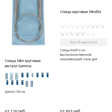
Спицы круговые Mindful
Ещё 65 вариантов
Спицы KnitPro из
высококачественной
нержавеющей стали для
Спицы Mkn круговые
безупречного вязания.
металл Gamma
Длина 100 см.
от
руб.
от
руб.
126
803