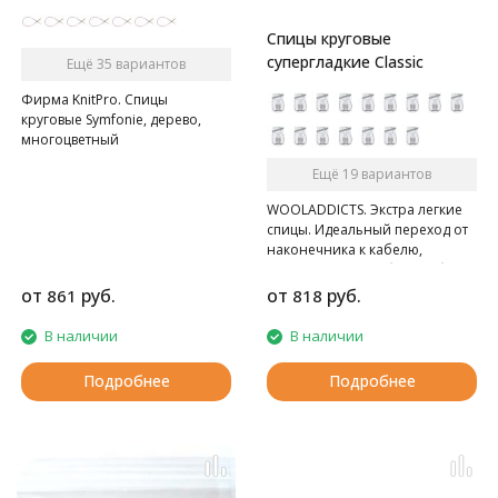
Спицы круговые
супергладкие Classic
Ещё 35 вариантов
Фирма KnitPro. Спицы
круговые Symfonie, дерево,
многоцветный
Ещё 19 вариантов
WOOLADDICTS. Экстра легкие
спицы. Идеальный переход от
наконечника к кабелю,
гладкие, очень гибкий кабель.
от
руб.
от
руб.
861
818
В наличии
В наличии
Подробнее
Подробнее