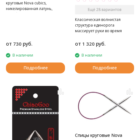
круговые Nova cubics,
никелированная латунь,
Ещё 28 вариантов
серебристый
Классическая волнистая
структура единорога
массирует руки во время
вязания, а блестящая,
переливающаяся поверхность
от
руб.
от
руб.
730
1 320
придает спицам addi с Basic
наконечниками элегантность.
В наличии
В наличии
Подробнее
Подробнее
Спицы круговые Nova