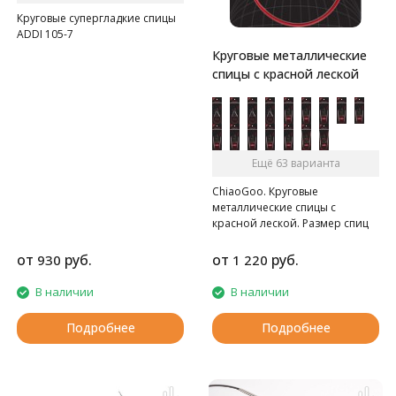
Круговые супергладкие спицы
ADDI 105-7
Круговые металлические
спицы с красной леской
Ещё 63 варианта
ChiaoGoo. Круговые
металлические спицы с
красной леской. Размер спиц
нанесён лазером, удлинённые
кончики. Леска представляет
от
руб.
от
руб.
930
1 220
собой металлический трос,
обтянутый нейлоном.
В наличии
В наличии
Внимание: Длина лески
считается от кончика до
Подробнее
Подробнее
кончика спиц