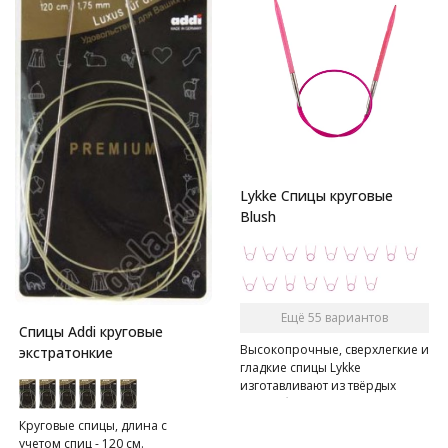
Lykke Спицы круговые
Blush
Ещё 55 вариантов
Спицы Addi круговые
Высокопрочные, сверхлегкие и
экстратонкие
гладкие спицы Lykke
изготавливают из твёрдых
пород березы на 80% вручную.
Спицы имеют в меру острый
Круговые спицы, длина с
кончик, позволяют без труда
учетом спиц - 120 см.