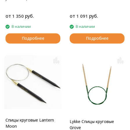
подхватывать любую пряжу.
Место соединения спицы и
лески во время работы не
от
руб.
от
руб.
1 350
1 091
собирает петли, вязание идет
быстро и легко. Леска не
В наличии
В наличии
крутится в отверстии спицы,
она зафиксирована.
Подробнее
Подробнее
Спицы круговые Lantern
Lykke Спицы круговые
Moon
Grove