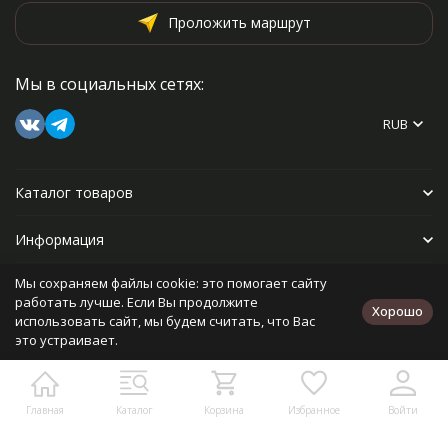
Проложить маршрут
Мы в социальных сетях:
RUB
Каталог товаров
Информация
Мы сохраняем файлы cookie: это помогает сайту
Прочее
работать лучше. Если Вы продолжите
Хорошо
использовать сайт, мы будем считать, что Вас
это устраивает.
Политика персональных данных
Карта сайта
Разработано в
bodysite.ru
Главная
Каталог
Корзина
Избранное
Войти