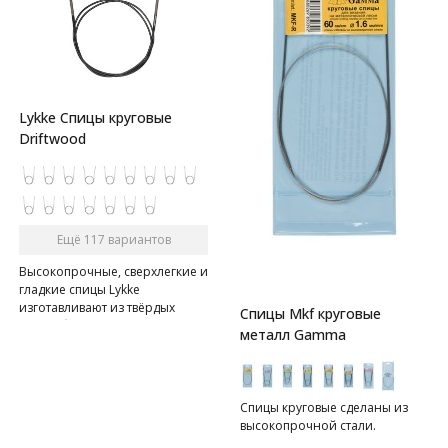
Lykke Спицы круговые
Driftwood
Ещё 117 вариантов
Высокопрочные, сверхлегкие и
гладкие спицы Lykke
изготавливают из твёрдых
Спицы Mkf круговые
пород березы на 80% вручную.
металл Gamma
Спицы имеют в меру острый
кончик, позволяют без труда
подхватывать любую пряжу.
Место соединения спицы и
Спицы круговые сделаны из
лески во время работы не
высокопрочной стали.
собирает петли, вязание идет