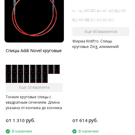
Ещё 60 вариантов
Фирма KnitPro. Спицы
круговые Zing, алюминий
Спицы Addi Novel круговые
Ещё 33 варианта
Тонкие круговые спицы с
квадратным сечением. Длина
указана от кончика до кончика
спиц.
от
руб.
от
руб.
1 310
614
В наличии
В наличии