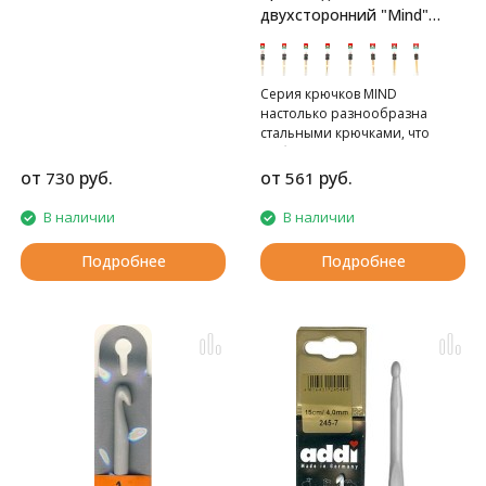
двухсторонний "Mind"
Tulip
Серия крючков MIND
настолько разнообразна
стальными крючками, что
любая вязальщица сможет
подобрать себе нужный
от
руб.
от
руб.
730
561
вариант.
В наличии
В наличии
Подробнее
Подробнее