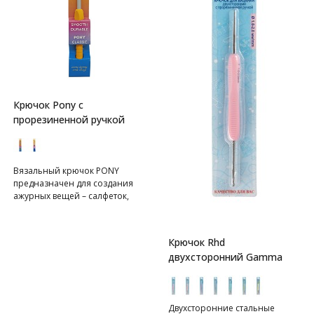
Крючок Pony с
прорезиненной ручкой
Вязальный крючок PONY
предназначен для создания
ажурных вещей – салфеток,
шалей, кардиганов и др.
Изготовлен из алюминия по
оригинальной технологии,
Крючок Rhd
поэтому крючок легкий на вес,
двухсторонний Gamma
не гнется и очень гладкий, при
этом светлая шерстяная пряжа
от соприкосновения с ним не
темнеет. Подходит для работы
Двухсторонние стальные
с вискозой, шелком, мохером