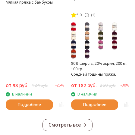
Мягкая пряжа с бамбуком
5.0
(1)
80% шерсть, 20% акрил, 200 м,
100 гр.
Средней тощины пряжа,
теплая, плотная, не скатывается
от
руб.
124
от
руб.
260
93
182
-25%
-30%
руб.
руб.
В наличии
В наличии
Подробнее
Подробнее
Смотреть все