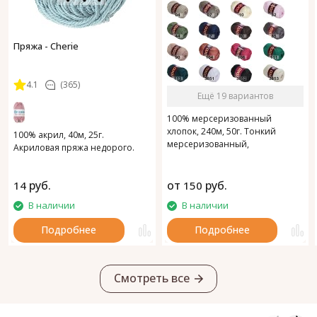
Пряжа - Cherie
4.1
(365)
Ещё 19 вариантов
100% мерсеризованный
хлопок, 240м, 50г. Тонкий
100% акрил, 40м, 25г.
мерсеризованный,
Акриловая пряжа недорого.
газоопальный хлопок.
руб.
от
руб.
14
150
В наличии
В наличии
Подробнее
Подробнее
Смотреть все