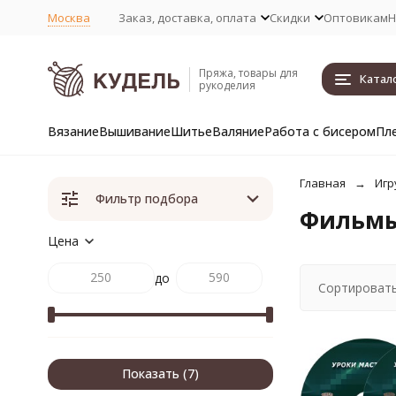
Москва
Заказ, доставка, оплата
Скидки
Оптовикам
Н
Пряжа, товары для
Катал
рукоделия
Вязание
Вышивание
Шитье
Валяние
Работа с бисером
Пл
Главная
Игр
Фильтр подбора
Фильмы 
Цена
до
Сортировать
Показать