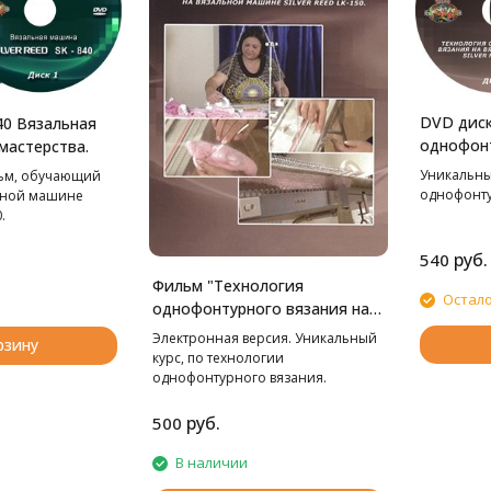
DVD диск
40 Вязальная
однофонт
мастерства.
вязально
Уникальны
ьм, обучающий
Уроки ма
однофонту
ьной машине
.
руб.
540
Фильм "Технология
Остало
однофонтурного вязания на
вязальной машине LK-150.
Электронная версия. Уникальный
рзину
Уроки мастерства."
курс, по технологии
однофонтурного вязания.
руб.
500
В наличии