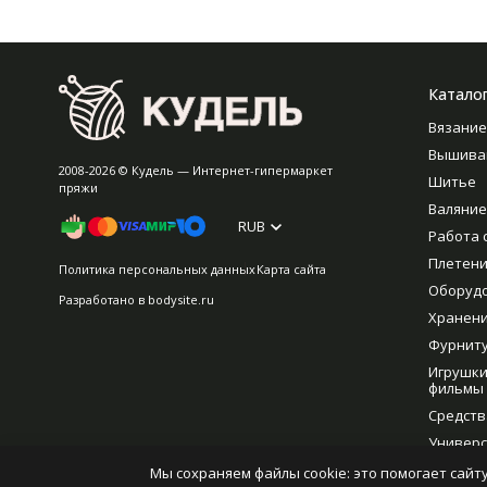
Катало
Вязание
Вышива
2008-2026 © Кудель — Интернет-гипермаркет
Шитье
пряжи
Валяние
RUB
Работа 
Плетен
Политика персональных данных
Карта сайта
Оборуд
Разработано в
bodysite.ru
Хранен
Фурнит
Игрушки
фильмы
Средств
Универс
рукодел
Мы сохраняем файлы cookie: это помогает сайту