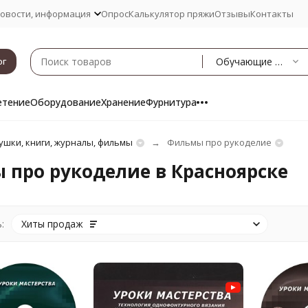
овости, информация
Опрос
Калькулятор пряжи
Отзывы
Контакты
Обучающие фильмы
ог
етение
Оборудование
Хранение
Фурнитура
ушки, книги, журналы, фильмы
Фильмы про рукоделие
про рукоделие в Красноярске
:
Хиты продаж