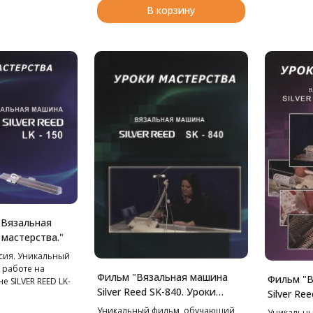
В корзину
 Вязальная
 мастерства."
сия. Уникальный
 работе на
Фильм "Вязальная машина
Фильм "В
 SILVER REED LK-
Silver Reed SK-840. Уроки
Silver Re
мастерства."
мастерст
Уникальный фильм, обучающий
Уникальн