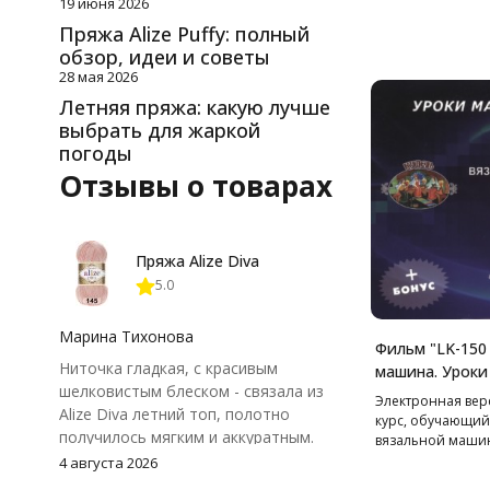
19 июня 2026
Пряжа Alize Puffy: полный
обзор, идеи и советы
28 мая 2026
Летняя пряжа: какую лучше
выбрать для жаркой
погоды
Отзывы о товарах
Пряжа Alize Diva
5.0
Марина Тихонова
Фильм "LK-150
Ниточка гладкая, с красивым
машина. Уроки
шелковистым блеском - связала из
Электронная вер
Alize Diva летний топ, полотно
курс, обучающий
получилось мягким и аккуратным.
вязальной машине
Петли хорошо видны, вяжется
150.
4 августа 2026
довольно быстро, после стирки