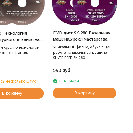
DVD диск.SK-280 Вязальная
. Технология
машина.Уроки мастерства.
урного вязания на
й машине LK-150.
Уникальный фильм, обучающий
й курс, по технологии
стерства.
работе на вязальной машине
рного вязания.
SILVER REED SK-280.
руб.
590
В наличии
сь несколько штук
В корзину
В корзину