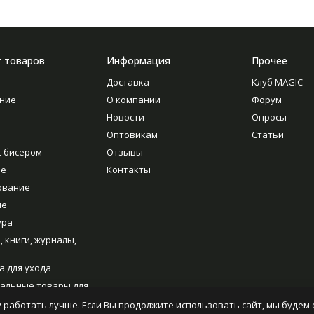
г товаров
Информация
Прочее
Доставка
Клуб MAGIC
ние
О компании
Форум
Новости
Опросы
Оптовикам
Статьи
с бисером
Отзывы
ие
Контакты
ование
ие
ура
, книги, журналы,
а для ухода
альные товары для
ия
 работать лучше. Если Вы продолжите использовать сайт, мы будем с