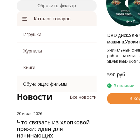
Сбросить фильтр
Каталог товаров
Игрушки
DVD диск.SK-8
машина.Уроки 
Уникальный фил
Журналы
работе на вязал
SILVER REED SK-840
Книги
руб.
590
Обучающие фильмы
В наличии
Новости
Все новости
В ко
20 июля 2026
Что связать из хлопковой
пряжи: идеи для
начинающих