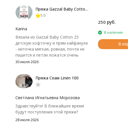
форма не поплыла. Единственный
Пряжа Gazzal Baby Cotton 25
нюанс - пряжа немного скользит и
5.0
иногда расслаивается, пришлось
руб.
250
привыкнуть к ней и подобрать
крючок поудобнее.
Karina
В наличии
Вязала из Gazzal Baby Cotton 25
детскую кофточку и прям кайфанула
В ко
- ниточка мягкая, ровная, почти не
пушится и петли ложатся очень
аккуратно. После стирки полотно
30 июля 2026
осталось приятным и форму не
потеряло, цвет тоже не стал
Пряжа Сеам Linen 100
тусклее. Единственный нюанс -
моточки маленькие, расход лучше
посчитать заранее, а то мне одного
чуть-чуть не хватило))
Светлана Игнатьевна Морозова
Здравствуйте! В ближайшее время
будут поступления этой пряжи?
28 июля 2026