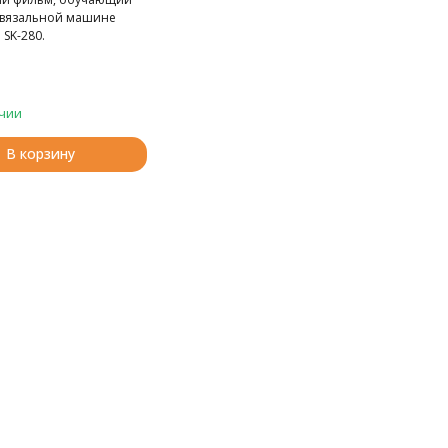
 вязальной машине
 SK-280.
чии
В корзину