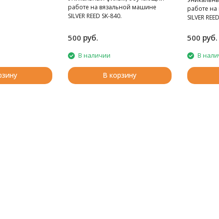
работе на вязальной машине
работе на
SILVER REED SK-840.
SILVER REED
руб.
руб.
500
500
В наличии
В нали
рзину
В корзину