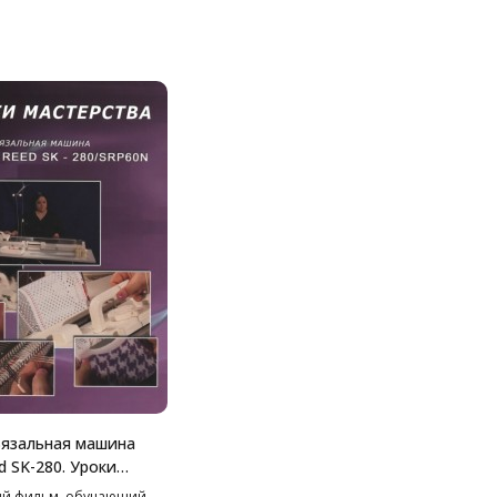
язальная машина
ed SK-280. Уроки
ва."
ый фильм, обучающий