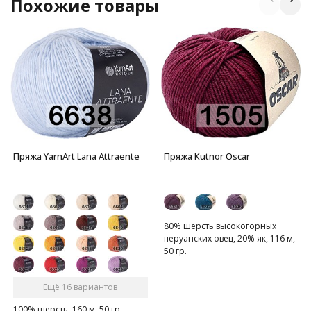
Похожие товары
Пряжа YarnArt Lana Attraente
Пряжа Kutnor Oscar
80% шерсть высокогорных
перуанских овец, 20% як, 116 м,
50 гр.
Ещё 16 вариантов
100% шерсть, 160 м, 50 гр.