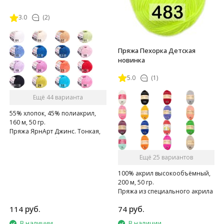
3.0
(2)
Пряжа Пехорка Детская
новинка
5.0
(1)
Ещё 44 варианта
55% хлопок, 45% полиакрил,
160 м, 50 гр.
Пряжа ЯрнАрт Джинс. Тонкая,
мягкая, слегка бархатистая
нитка. Очень приятная на
Ещё 25 вариантов
ощупь.
100% акрил высокообъёмный,
200 м, 50 гр.
Пряжа из специального акрила
для детей.
руб.
руб.
114
74
В наличии
В наличии