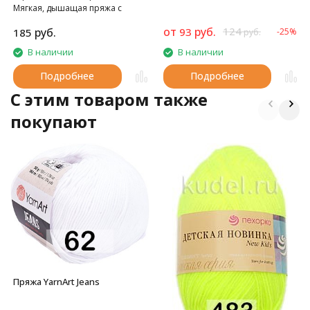
Мягкая, дышащая пряжа с
нескатывающимся акрилом.
от
руб.
124
руб.
93
185
-25%
руб.
В наличии
В наличии
Подробнее
Подробнее
C этим товаром также
покупают
Пряжа YarnArt Jeans