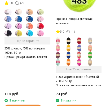
3.0
(2)
Пряжа Пехорка Детская
новинка
5.0
(1)
Ещё 44 варианта
55% хлопок, 45% полиакрил,
160 м, 50 гр.
Пряжа ЯрнАрт Джинс. Тонкая,
мягкая, слегка бархатистая
нитка. Очень приятная на
Ещё 25 вариантов
ощупь.
100% акрил высокообъёмный,
200 м, 50 гр.
Пряжа из специального акрила
для детей.
руб.
руб.
114
74
В наличии
В наличии