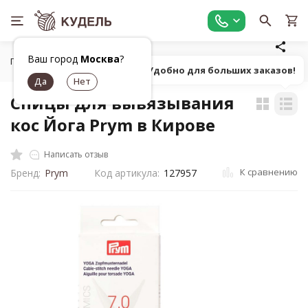
Ваш город
Москва
?
Главная
Все для вязания
Инструменты для вязания
С
Попробуй! Удобно для больших заказов!
Спицы для вывязывания
кос Йога Prym в Кирове
Написать отзыв
К сравнению
Бренд:
Prym
Код артикула:
127957