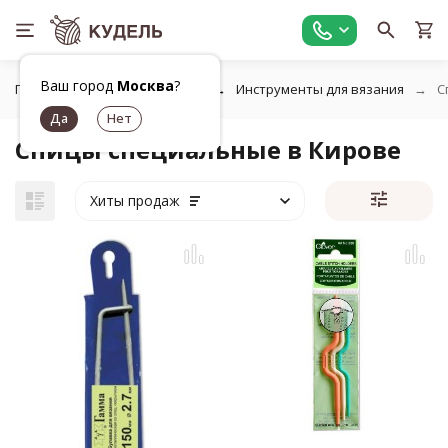
Ваш город
Москва
?
Главная
Все для вязания
Инструменты для вязания
С
Спицы специальные в Кирове
Хиты продаж