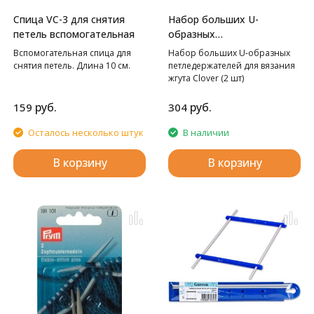
Спица VC-3 для снятия
Набор больших U-
петель вспомогательная
образных
петледержателей для
Вспомогательная спица для
Набор больших U-образных
вязания жгута Clover
снятия петель. Длина 10 см.
петледержателей для вязания
жгута Clover (2 шт)
руб.
руб.
159
304
Осталось несколько штук
В наличии
В корзину
В корзину