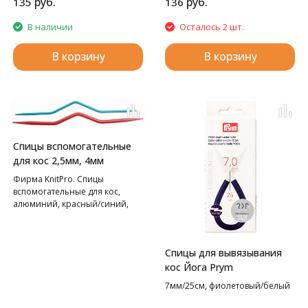
руб.
руб.
135
136
В наличии
Осталось 2 шт.
В корзину
В корзину
Спицы вспомогательные
для кос 2,5мм, 4мм
Фирма KnitPro. Спицы
вспомогательные для кос,
алюминий, красный/синий,
2шт в упаковке
Спицы для вывязывания
кос Йога Prym
7мм/25см, фиолетовый/белый