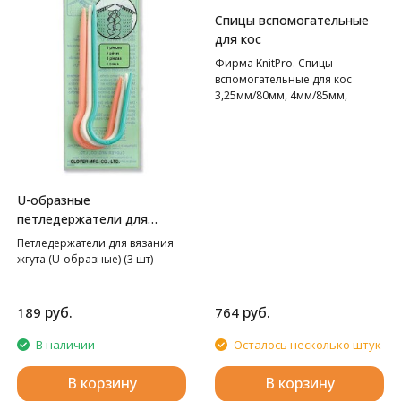
Спицы вспомогательные
для кос
Фирма KnitPro. Спицы
вспомогательные для кос
3,25мм/80мм, 4мм/85мм,
5,5мм/105мм, дерево, 3шт в
упаковке
U-образные
петледержатели для
вязания жгута Clover
Петледержатели для вязания
жгута (U-образные) (3 шт)
руб.
руб.
189
764
В наличии
Осталось несколько штук
В корзину
В корзину