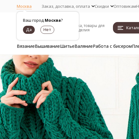
Москва
Заказ, доставка, оплата
Скидки
Оптовикам
Н
Ваш город
Москва
?
Пряжа, товары для
Катал
рукоделия
Вязание
Вышивание
Шитье
Валяние
Работа с бисером
Пл