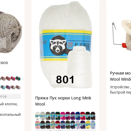
Coco
Ручная мо
Wool Wind
Устройство 
быстрой пе
нтов
Пряжа Пух норки Long Mink
Wool
й хлопок,
зоопальный