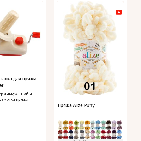
П
1
П
талка для пряжи
er
для аккуратной и
ремотки пряжи
Пряжа Alize Puffy