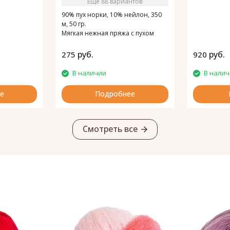
Ещё 88 вариантов
90% пух норки, 10% нейлон, 350
м, 50 гр.
Мягкая нежная пряжа с пухом
норки.
руб.
руб.
275
920
В наличии
В нали
е
Подробнее
Смотреть все