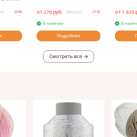
ся
от
руб.
389
от
270
1 620
-30%
-31%
уб.
руб.
В наличии
В нали
е
Подробнее
Смотреть все