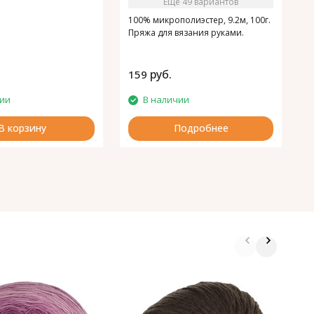
Ещё 49 вариантов
100% микрополиэстер, 9.2м, 100г.
Пряжа для вязания руками.
руб.
159
1
чии
В наличии
В корзину
Подробнее