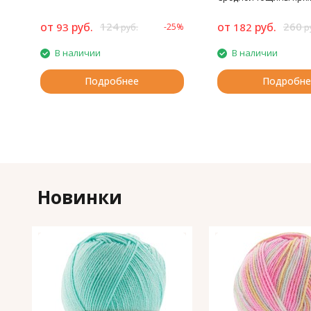
плотная, не скатывает
от
руб.
124
от
руб.
260
93
182
-25%
руб.
р
В наличии
В наличии
Подробнее
Подробне
Новинки