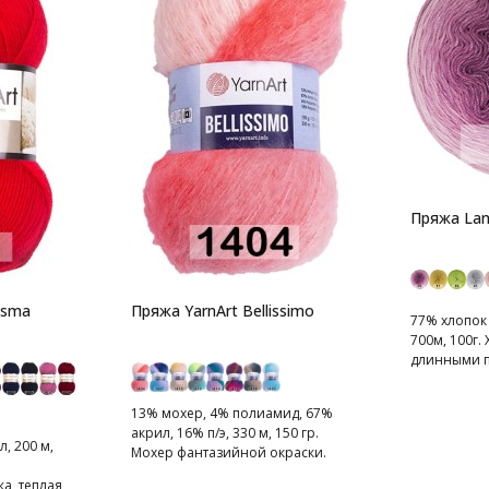
Пряжа Lan
isma
Пряжа YarnArt Bellissimo
77% хлопок
700м, 100г.
длинными п
13% мохер, 4% полиамид, 67%
акрил, 16% п/э, 330 м, 150 гр.
, 200 м,
Мохер фантазийной окраски.
Нить пушистая и легкая.
, теплая,