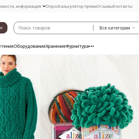
овости, информация
Опрос
Калькулятор пряжи
Отзывы
Контакты
Все категории
ог
етение
Оборудование
Хранение
Фурнитура