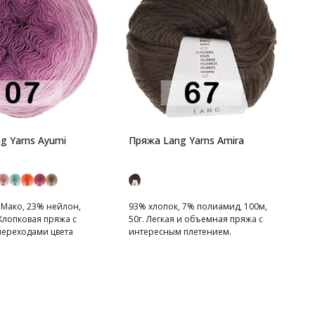
П
1
Д
к
g Yarns Ayumi
Пряжа Lang Yarns Amira
 Мако, 23% нейлон,
93% хлопок, 7% полиамид, 100м,
 Хлопковая пряжа с
50г. Легкая и объемная пряжа с
ереходами цвета
интересным плетением.
Классические сдержанные цвета.